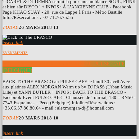
TICARET & DJ DEMBA seront là pour une ambiance SOUL, FUNK
et bien sûr DISCO ! + INFOS : À L'ANCIENNE CLUB - Facebook
Page KHAO SUAY - 20, rue de Lappe à Paris - Métro Bastille
Infos/Réservations : 07.71.76.75.55
TODAY
26 MARS 2018
13
insert_link
ÉVÉNEMENTS
BACK TO THE BRASCO 30/04/2018 AU PULSE CAFÉ
(BELGIQUE)
BACK TO THE BRASCO au PULSE CAFE le lundi 30 avril Avec
aux platines ALEX MORGAN Warm up by DJ PASS (Urban Music
Lille) et YANN BUTLER + INFOS : BACK TO THE BRASCO -
Facebook Event PULSE CAFE - Chaussée de Tournai, 180 – RN50 -
7743 Esquelmes – Pecq (Belgique) Infoline/Réservations :
+33.06.37.80.80.64 - mail : alexmorgan-dj@hotmail.com
TODAY
20 MARS 2018
10
insert_link