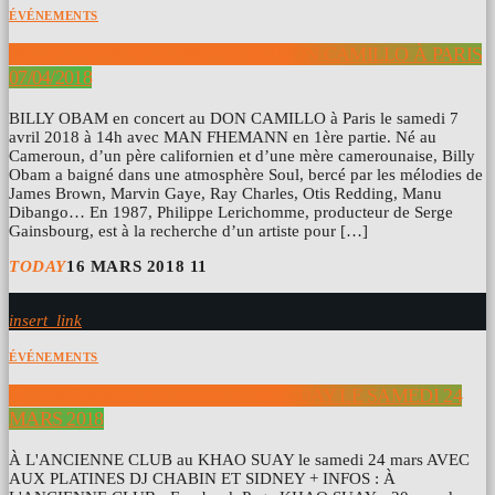
ÉVÉNEMENTS
BILLY OBAM EN CONCERT AU DON CAMILLO À PARIS
07/04/2018
BILLY OBAM en concert au DON CAMILLO à Paris le samedi 7
avril 2018 à 14h avec MAN FHEMANN en 1ère partie. Né au
Cameroun, d’un père californien et d’une mère camerounaise, Billy
Obam a baigné dans une atmosphère Soul, bercé par les mélodies de
James Brown, Marvin Gaye, Ray Charles, Otis Redding, Manu
Dibango… En 1987, Philippe Lerichomme, producteur de Serge
Gainsbourg, est à la recherche d’un artiste pour […]
TODAY
16 MARS 2018
11
insert_link
ÉVÉNEMENTS
À L’ANCIENNE CLUB AU KHAO SUAY LE SAMEDI 24
MARS 2018
À L'ANCIENNE CLUB au KHAO SUAY le samedi 24 mars AVEC
AUX PLATINES DJ CHABIN ET SIDNEY + INFOS : À