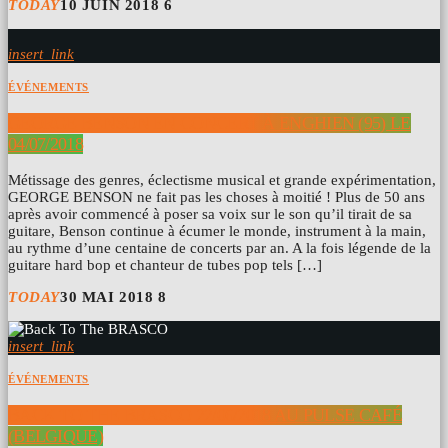
TODAY
10 JUIN 2018
6
insert_link
ÉVÉNEMENTS
GEORGE BENSON EN CONCERT À ENGHIEN (95) LE
04/07/2018
Métissage des genres, éclectisme musical et grande expérimentation,
GEORGE BENSON ne fait pas les choses à moitié ! Plus de 50 ans
après avoir commencé à poser sa voix sur le son qu’il tirait de sa
guitare, Benson continue à écumer le monde, instrument à la main,
au rythme d’une centaine de concerts par an. A la fois légende de la
guitare hard bop et chanteur de tubes pop tels […]
TODAY
30 MAI 2018
8
insert_link
ÉVÉNEMENTS
BACK TO THE BRASCO 22/06/2018 AU PULSE CAFÉ
(BELGIQUE)