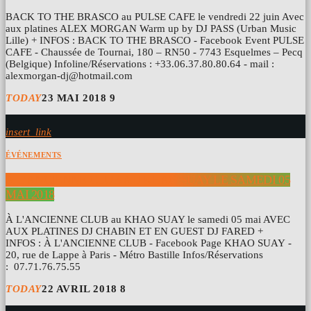
BACK TO THE BRASCO au PULSE CAFE le vendredi 22 juin Avec
aux platines ALEX MORGAN Warm up by DJ PASS (Urban Music
Lille) + INFOS : BACK TO THE BRASCO - Facebook Event PULSE
CAFE - Chaussée de Tournai, 180 – RN50 - 7743 Esquelmes – Pecq
(Belgique) Infoline/Réservations : +33.06.37.80.80.64 - mail :
alexmorgan-dj@hotmail.com
TODAY
23 MAI 2018
9
insert_link
ÉVÉNEMENTS
À L’ANCIENNE CLUB AU KHAO SUAY LE SAMEDI 05
MAI 2018
À L'ANCIENNE CLUB au KHAO SUAY le samedi 05 mai AVEC
AUX PLATINES DJ CHABIN ET EN GUEST DJ FARED +
INFOS : À L'ANCIENNE CLUB - Facebook Page KHAO SUAY -
20, rue de Lappe à Paris - Métro Bastille Infos/Réservations
: 07.71.76.75.55
TODAY
22 AVRIL 2018
8