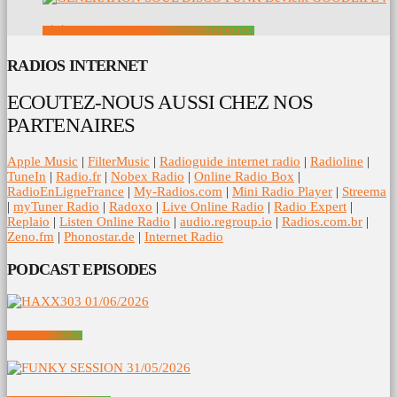
GÉNÉRATION SOUL DISCO FUNK DEVIENT GOODLIFE !
RADIOS INTERNET
ECOUTEZ-NOUS AUSSI CHEZ NOS
PARTENAIRES
Apple Music
|
FilterMusic
|
Radioguide internet radio
|
Radioline
|
TuneIn
|
Radio.fr
|
Nobex Radio
|
Online Radio Box
|
RadioEnLigneFrance
|
My-Radios.com
|
Mini Radio Player
|
Streema
|
myTuner Radio
|
Radoxo
|
Live Online Radio
|
Radio Expert
|
Replaio
|
Listen Online Radio
|
audio.regroup.io
|
Radios.com.br
|
Zeno.fm
|
Phonostar.de
|
Internet Radio
PODCAST EPISODES
HAXX303 01/06/2026