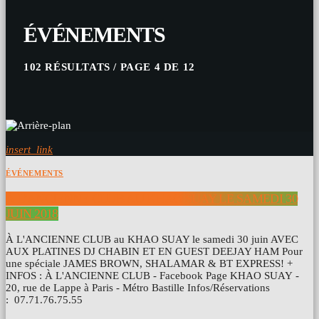
ÉVÉNEMENTS
102 RÉSULTATS / PAGE 4 DE 12
insert_link
ÉVÉNEMENTS
À L’ANCIENNE CLUB AU KHAO SUAY LE SAMEDI 30
JUIN 2018
À L'ANCIENNE CLUB au KHAO SUAY le samedi 30 juin AVEC
AUX PLATINES DJ CHABIN ET EN GUEST DEEJAY HAM Pour
une spéciale JAMES BROWN, SHALAMAR & BT EXPRESS! +
INFOS : À L'ANCIENNE CLUB - Facebook Page KHAO SUAY -
20, rue de Lappe à Paris - Métro Bastille Infos/Réservations
: 07.71.76.75.55