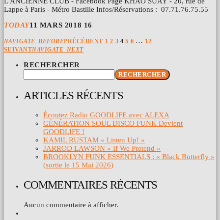
L'ANCIENNE CLUB - Facebook Page KHAO SUAY - 20, rue de
Lappe à Paris - Métro Bastille Infos/Réservations : 07.71.76.75.55
TODAY
11 MARS 2018
16
…
NAVIGATE_BEFORE
PRÉCÉDENT
1
2
3
4
5
6
12
SUIVANT
NAVIGATE_NEXT
RECHERCHER
RECHERCHER
ARTICLES RÉCENTS
Écoutez Radio GOODLIFE avec ALEXA
GÉNÉRATION SOUL DISCO FUNK Devient
GOODLIFE !
KAMIL RUSTAM « Listen Up! »
JARROD LAWSON « If We Pretend »
BROOKLYN FUNK ESSENTIALS : « Black Butterfly »
(sortie le 15 Mai 2026)
COMMENTAIRES RÉCENTS
Aucun commentaire à afficher.