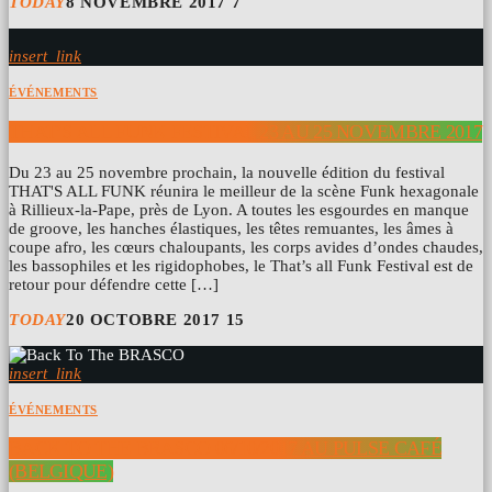
TODAY
8 NOVEMBRE 2017
7
insert_link
ÉVÉNEMENTS
THAT’S ALL FUNK FESTIVAL 23 AU 25 NOVEMBRE 2017
Du 23 au 25 novembre prochain, la nouvelle édition du festival
THAT'S ALL FUNK réunira le meilleur de la scène Funk hexagonale
à Rillieux-la-Pape, près de Lyon. A toutes les esgourdes en manque
de groove, les hanches élastiques, les têtes remuantes, les âmes à
coupe afro, les cœurs chaloupants, les corps avides d’ondes chaudes,
les bassophiles et les rigidophobes, le That’s all Funk Festival est de
retour pour défendre cette […]
TODAY
20 OCTOBRE 2017
15
insert_link
ÉVÉNEMENTS
BACK TO THE BRASCO 06/10/2017 AU PULSE CAFÉ
(BELGIQUE)