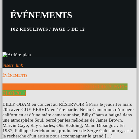
ÉVÉNEMENTS
102 RÉSULTATS / PAGE 5 DE 12
insert_link
ÉVÉNEMENTS
BILLY OBAM EN CONCERT AU RÉSERVOIR À PARIS
01/03/2018
BILLY OBAM en concert au RÉSERVOIR à Paris le jeudi 1er mars
20h avec GUY BERVIN en 1ère partie. Né au Cameroun, d’un père
californien et d’une mère camerounaise, Billy Obam a baigné dans
une atmosphère Soul, bercé par les mélodies de James Brown,
Marvin Gaye, Ray Charles, Otis Redding, Manu Dibango… En
1987, Philippe Lerichomme, producteur de Serge Gainsbourg, est à
la recherche d’un artiste pour accompagner le grand […]