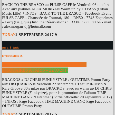
BACK TO THE BRASCO au PULSE CAFE le Vendredi 06 octobre
Avec aux platines ALEX MORGAN Warm up by DJ PASS (Urban
Music Lille) + INFOS : BACK TO THE BRASCO - Facebook Event
PULSE CAFE - Chaussée de Tournai, 180 – RN50 - 7743 Esquelmes
– Pecq (Belgique) Infoline/Réservations : +33.06.37.80.80.64 - mail
: alexmorgan-dj@hotmail.com
TODAY
4 SEPTEMBRE 2017
9
insert_link
ÉVÉNEMENTS
BRACKOS X DJ CHRIS FUNKYSTYLE AUX
DISQUAIRES À PARIS – 22/09/2017
BRACKOS x DJ CHRIS FUNKYSTYLE / OUTATIME Promo Party
aux DISQUAIRES le Vendredi 22 septembre DJ set Post-Disco &
Rare Groove 80's mixé par BRACKOS, avec en warm up DJ CHRIS
FUNKYSTYLE (Funkysize), pour la promotion de l'album TIME
MACHINE GANG "Outatime" (Sortie officielle: 20 septembre 2017).
+ INFOS : Page Facebook TIME MACHINE GANG Page Facebook
OUTATIME Promo Party
TODAY
3 SEPTEMBRE 2017
5