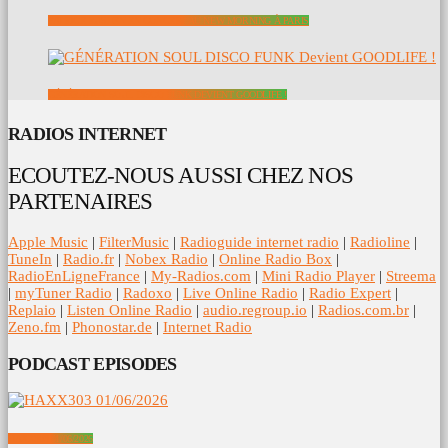
PATRICE RUSHEN EN CONCERT AU NEW MORNING À PARIS
GÉNÉRATION SOUL DISCO FUNK DEVIENT GOODLIFE !
RADIOS INTERNET
ECOUTEZ-NOUS AUSSI CHEZ NOS
PARTENAIRES
Apple Music
|
FilterMusic
|
Radioguide internet radio
|
Radioline
|
TuneIn
|
Radio.fr
|
Nobex Radio
|
Online Radio Box
|
RadioEnLigneFrance
|
My-Radios.com
|
Mini Radio Player
|
Streema
|
myTuner Radio
|
Radoxo
|
Live Online Radio
|
Radio Expert
|
Replaio
|
Listen Online Radio
|
audio.regroup.io
|
Radios.com.br
|
Zeno.fm
|
Phonostar.de
|
Internet Radio
PODCAST EPISODES
HAXX303 01/06/2026