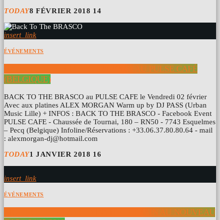
TODAY
8 FÉVRIER 2018
14
insert_link
ÉVÉNEMENTS
BACK TO THE BRASCO 02/02/2018 AU PULSE CAFÉ
(BELGIQUE)
BACK TO THE BRASCO au PULSE CAFE le Vendredi 02 février
Avec aux platines ALEX MORGAN Warm up by DJ PASS (Urban
Music Lille) + INFOS : BACK TO THE BRASCO - Facebook Event
PULSE CAFE - Chaussée de Tournai, 180 – RN50 - 7743 Esquelmes
– Pecq (Belgique) Infoline/Réservations : +33.06.37.80.80.64 - mail
: alexmorgan-dj@hotmail.com
TODAY
1 JANVIER 2018
16
insert_link
ÉVÉNEMENTS
LIGHT OF THE WORLD INVITE D-TRAIN AU NOUVEAU