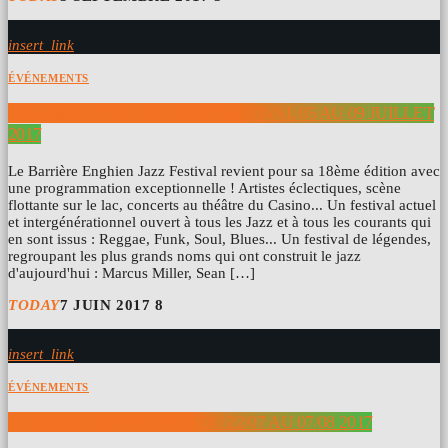
insert_link
ÉVÉNEMENTS
BARRIÈRE ENGHIEN JAZZ FESTIVAL 05 AU 09 JUILLET
2017
Le Barrière Enghien Jazz Festival revient pour sa 18ème édition avec
une programmation exceptionnelle ! Artistes éclectiques, scène
flottante sur le lac, concerts au théâtre du Casino... Un festival actuel
et intergénérationnel ouvert à tous les Jazz et à tous les courants qui
en sont issus : Reggae, Funk, Soul, Blues... Un festival de légendes,
regroupant les plus grands noms qui ont construit le jazz
d'aujourd'hui : Marcus Miller, Sean […]
TODAY
7 JUIN 2017
8
insert_link
ÉVÉNEMENTS
FESTIVAL FIEST’A SÈTE DU 22/07 AU 07/08 2017