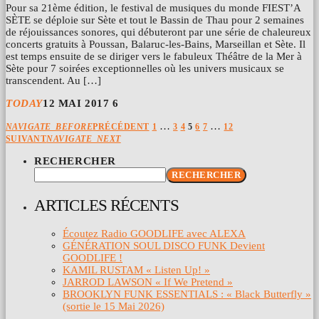
Pour sa 21ème édition, le festival de musiques du monde FIEST’A
SÈTE se déploie sur Sète et tout le Bassin de Thau pour 2 semaines
de réjouissances sonores, qui débuteront par une série de chaleureux
concerts gratuits à Poussan, Balaruc-les-Bains, Marseillan et Sète. Il
est temps ensuite de se diriger vers le fabuleux Théâtre de la Mer à
Sète pour 7 soirées exceptionnelles où les univers musicaux se
transcendent. Au […]
TODAY
12 MAI 2017
6
…
…
NAVIGATE_BEFORE
PRÉCÉDENT
1
3
4
5
6
7
12
SUIVANT
NAVIGATE_NEXT
RECHERCHER
RECHERCHER
ARTICLES RÉCENTS
Écoutez Radio GOODLIFE avec ALEXA
GÉNÉRATION SOUL DISCO FUNK Devient
GOODLIFE !
KAMIL RUSTAM « Listen Up! »
JARROD LAWSON « If We Pretend »
BROOKLYN FUNK ESSENTIALS : « Black Butterfly »
(sortie le 15 Mai 2026)