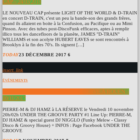
CAP – 24/03/2018
LE NOUVEAU CAP présente LIGHT OF THE WORLD & D-TRAIN
en concert D-TRAIN, c'est un peu la bande-son des grands frères,
quand ils allaient en boite à la Confusion, au Pacifique ou au Mimi
Pinson. Avec des tubes post-DiscoFunk efficaces, aptes à remplir
illico tous les dancefloors de la planète, JAMES "D-TRAIN"
WILLIAMS et son acolyte HUBERT EAVES se sont rencontrés à
Brooklyn à la fin des 70's. Ils signent […]
TODAY
23 DÉCEMBRE 2017
6
insert_link
ÉVÉNEMENTS
UNDER THE GROOVE #1 À LA RÉSERVE À ROUEN –
10/11/2017
PIERRE-M & DJ HAMZ à LA RÉSERVE le Vendredi 10 novembre
20h/02h UNDER THE GROOVE PARTY #1 Line Up: PIERRE-M,
DJ HAMZ & special guest DJ NIGGLO (Funky Melow - Classy
Disco & Groovy House) + INFOS : Page Facebook UNDER THE
GROOVE