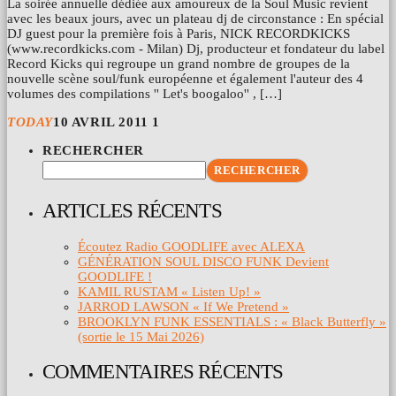
La soirée annuelle dédiée aux amoureux de la Soul Music revient
avec les beaux jours, avec un plateau dj de circonstance : En spécial
DJ guest pour la première fois à Paris, NICK RECORDKICKS
(www.recordkicks.com - Milan) Dj, producteur et fondateur du label
Record Kicks qui regroupe un grand nombre de groupes de la
nouvelle scène soul/funk européenne et également l'auteur des 4
volumes des compilations '' Let's boogaloo'' , […]
TODAY
10 AVRIL 2011
1
RECHERCHER
RECHERCHER
ARTICLES RÉCENTS
Écoutez Radio GOODLIFE avec ALEXA
GÉNÉRATION SOUL DISCO FUNK Devient
GOODLIFE !
KAMIL RUSTAM « Listen Up! »
JARROD LAWSON « If We Pretend »
BROOKLYN FUNK ESSENTIALS : « Black Butterfly »
(sortie le 15 Mai 2026)
COMMENTAIRES RÉCENTS