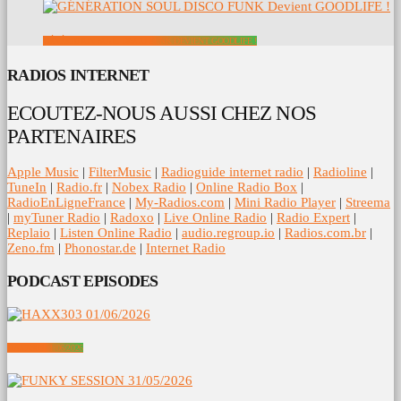
GÉNÉRATION SOUL DISCO FUNK DEVIENT GOODLIFE !
RADIOS INTERNET
ECOUTEZ-NOUS AUSSI CHEZ NOS
PARTENAIRES
Apple Music
|
FilterMusic
|
Radioguide internet radio
|
Radioline
|
TuneIn
|
Radio.fr
|
Nobex Radio
|
Online Radio Box
|
RadioEnLigneFrance
|
My-Radios.com
|
Mini Radio Player
|
Streema
|
myTuner Radio
|
Radoxo
|
Live Online Radio
|
Radio Expert
|
Replaio
|
Listen Online Radio
|
audio.regroup.io
|
Radios.com.br
|
Zeno.fm
|
Phonostar.de
|
Internet Radio
PODCAST EPISODES
HAXX303 01/06/2026