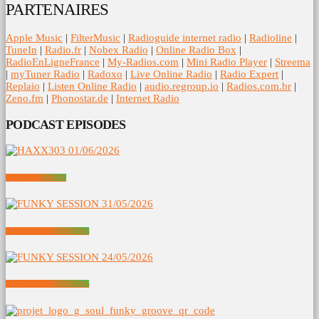
PARTENAIRES
Apple Music
|
FilterMusic
|
Radioguide internet radio
|
Radioline
|
TuneIn
|
Radio.fr
|
Nobex Radio
|
Online Radio Box
|
RadioEnLigneFrance
|
My-Radios.com
|
Mini Radio Player
|
Streema
|
myTuner Radio
|
Radoxo
|
Live Online Radio
|
Radio Expert
|
Replaio
|
Listen Online Radio
|
audio.regroup.io
|
Radios.com.br
|
Zeno.fm
|
Phonostar.de
|
Internet Radio
PODCAST EPISODES
HAXX303 01/06/2026
FUNKY SESSION 31/05/2026
FUNKY SESSION 24/05/2026