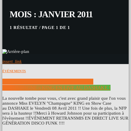
MOIS : JANVIER 2011
1 RÉSULTAT / PAGE 1 DE 1
insert_link
ÉVÉNEMENTS
THE NEW FUNKY PARTY AVEC EVELYN
« CHAMPAGNE » KING EN LIVE AU DASHAKE !
La nouvelle tombe pour vous, c'est avec grand plaisir que l'on vous
annonce Miss EVELYN "Champagne" KING en Show Case
au DASHAKE le Vendredi 08 Avril 2011 !! Une fois de plus, la NFP
sera à la hauteur !!Merci à Howard Johnson pour sa participation à
l'évènement !!ÉVÈNEMENT RETRANSMIS EN DIRECT LIVE SUR
GÉNÉRATION DISCO FUNK !!!!