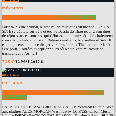
ÉVÉNEMENTS
FESTIVAL FIEST’A SÈTE DU 22/07 AU 07/08 2017
Pour sa 21ème édition, le festival de musiques du monde FIEST’A
SÈTE se déploie sur Sète et tout le Bassin de Thau pour 2 semaines
de réjouissances sonores, qui débuteront par une série de chaleureux
concerts gratuits à Poussan, Balaruc-les-Bains, Marseillan et Sète. Il
est temps ensuite de se diriger vers le fabuleux Théâtre de la Mer à
Sète pour 7 soirées exceptionnelles où les univers musicaux se
transcendent. Au […]
TODAY
12 MAI 2017
6
insert_link
ÉVÉNEMENTS
BACK TO THE BRASCO 09/06/2017 AU PULSE CAFÉ
(BELGIQUE)
BACK TO THE BRASCO au PULSE CAFE le Vendredi 09 juin Avec
aux platines ALEX MORGAN Warm up by DJ PASS (Urban Music
Lille) + INFOS : BACK TO THE BRASCO - Facebook Event PULSE