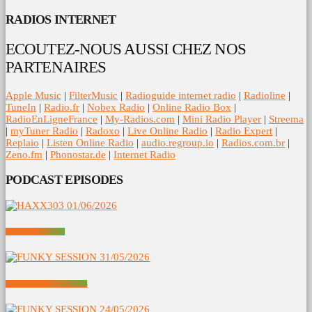
RADIOS INTERNET
ECOUTEZ-NOUS AUSSI CHEZ NOS
PARTENAIRES
Apple Music
|
FilterMusic
|
Radioguide internet radio
|
Radioline
|
TuneIn
|
Radio.fr
|
Nobex Radio
|
Online Radio Box
|
RadioEnLigneFrance
|
My-Radios.com
|
Mini Radio Player
|
Streema
|
myTuner Radio
|
Radoxo
|
Live Online Radio
|
Radio Expert
|
Replaio
|
Listen Online Radio
|
audio.regroup.io
|
Radios.com.br
|
Zeno.fm
|
Phonostar.de
|
Internet Radio
PODCAST EPISODES
HAXX303 01/06/2026
FUNKY SESSION 31/05/2026