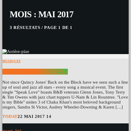
MOIS : MAI 2017
3 RÉSULTATS / PAGE 1 DE 1
MUSIQUES
JAMES DAY « SPEAK LOVE »
Not since Quincy Jones' Back on the Block have we seen such a line
up of soul and jazz all stars - every song a musical event. The first
single "Speak Love" boasts R&B veterans Glenn Jones, Tony Terry
& Tim Owens with jazz chart toppers U-Nam & Lin Rountree. "Love
is my Bible" unites 3 of Chaka Khan's most beloved background
singers, Sandra St Victor, Audrey Wheeler-Downing & Karen […]
TODAY
22 MAI 2017
14
insert_link