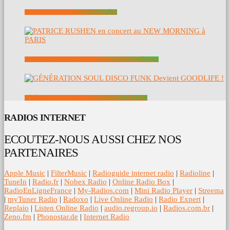
VOYAGE : LA DISCOGRAPHIE COMPLÈTE
PATRICE RUSHEN EN CONCERT AU NEW MORNING À PARIS
GÉNÉRATION SOUL DISCO FUNK DEVIENT GOODLIFE !
RADIOS INTERNET
ECOUTEZ-NOUS AUSSI CHEZ NOS
PARTENAIRES
Apple Music
|
FilterMusic
|
Radioguide internet radio
|
Radioline
|
TuneIn
|
Radio.fr
|
Nobex Radio
|
Online Radio Box
|
RadioEnLigneFrance
|
My-Radios.com
|
Mini Radio Player
|
Streema
|
myTuner Radio
|
Radoxo
|
Live Online Radio
|
Radio Expert
|
Replaio
|
Listen Online Radio
|
audio.regroup.io
|
Radios.com.br
|
Zeno.fm
|
Phonostar.de
|
Internet Radio