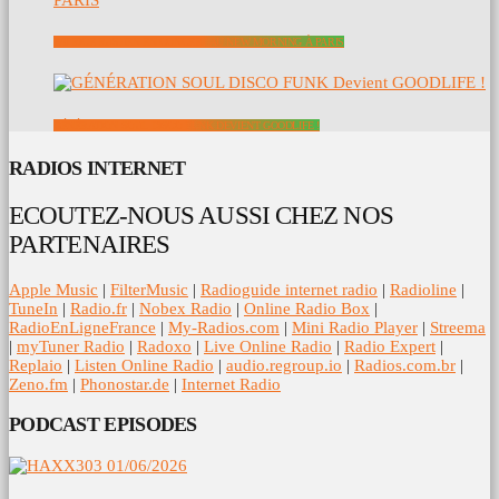
PATRICE RUSHEN EN CONCERT AU NEW MORNING À PARIS
GÉNÉRATION SOUL DISCO FUNK DEVIENT GOODLIFE !
RADIOS INTERNET
ECOUTEZ-NOUS AUSSI CHEZ NOS
PARTENAIRES
Apple Music
|
FilterMusic
|
Radioguide internet radio
|
Radioline
|
TuneIn
|
Radio.fr
|
Nobex Radio
|
Online Radio Box
|
RadioEnLigneFrance
|
My-Radios.com
|
Mini Radio Player
|
Streema
|
myTuner Radio
|
Radoxo
|
Live Online Radio
|
Radio Expert
|
Replaio
|
Listen Online Radio
|
audio.regroup.io
|
Radios.com.br
|
Zeno.fm
|
Phonostar.de
|
Internet Radio
PODCAST EPISODES