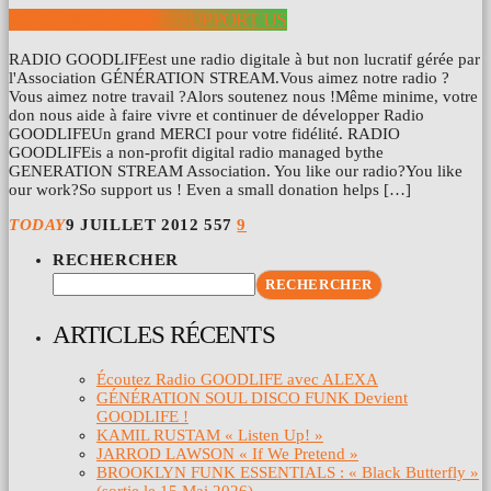
SOUTENEZ NOUS – SUPPORT US
RADIO GOODLIFEest une radio digitale à but non lucratif gérée par
l'Association GÉNÉRATION STREAM.Vous aimez notre radio ?
Vous aimez notre travail ?Alors soutenez nous !Même minime, votre
don nous aide à faire vivre et continuer de développer Radio
GOODLIFEUn grand MERCI pour votre fidélité. RADIO
GOODLIFEis a non-profit digital radio managed bythe
GENERATION STREAM Association. You like our radio?You like
our work?So support us ! Even a small donation helps […]
TODAY
9 JUILLET 2012
557
9
RECHERCHER
RECHERCHER
ARTICLES RÉCENTS
Écoutez Radio GOODLIFE avec ALEXA
GÉNÉRATION SOUL DISCO FUNK Devient
GOODLIFE !
KAMIL RUSTAM « Listen Up! »
JARROD LAWSON « If We Pretend »
BROOKLYN FUNK ESSENTIALS : « Black Butterfly »
(sortie le 15 Mai 2026)