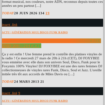
format musical, nos couleurs, notre ADN, reconnus depuis toutes ces
années un peu partout […]
TODAY
20 JUIN 2026
134
19
insert_link
ACTU | GÉNÉRATION SOUL DISCO FUNK RADIO
FOXYMIX 100% VINYLES BY DJ FOXYBEE MERCREDI
27/03, 20H – 21H (CET)
Ça y est enfin ! Une femme prend le contrôle des platines vinyles de
la radio ! Ce mercredi 27 mars de 20h à 21h (CET), DJ FOXYBEE
vous emmène avec elle dans son univers Soul, Disco, Funk pour le
Foxymix 100% Vinyles! DJ FOXYBEE est une des rares femmes DJ
collectionneuses de vinyles rares Funk, Disco, Soul et Jazz. L'oreille
initiée très tôt aux accords de Miles Davis ou […]
TODAY
24 MARS 2013
21
insert_link
9
ACTU | GÉNÉRATION SOUL DISCO FUNK RADIO