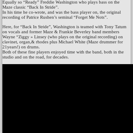
Equally so “Ready” Freddie Washington who plays bass on the
Maze classic “Back In Stride”.
In his time he co-wrote, and was the bass player on, the original
recording of Patrice Rushen’s seminal “Forget Me Nots”.
Here, for “Back In Stride”, Washington is teamed with Tony Tatum
on vocals and former Maze & Frankie Beverley band members
Wayne “Ziggy » Linsey (who plays on the original recording) on
clavinet, organ,& rhodes plus Michael White (Maze drummer for
21years!) on drums.
Both of these fine players enjoyed time with the band, both in the
studio and on the road, for decades.