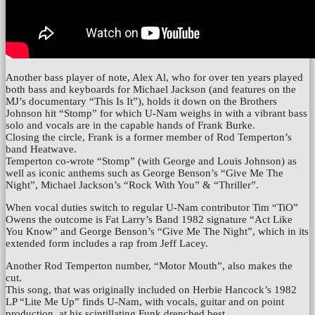
Another bass player of note, Alex Al, who for over ten years played
both bass and keyboards for Michael Jackson (and features on the
MJ’s documentary “This Is It”), holds it down on the Brothers
Johnson hit “Stomp” for which U-Nam weighs in with a vibrant bass
solo and vocals are in the capable hands of Frank Burke.
Closing the circle, Frank is a former member of Rod Temperton’s
band Heatwave.
Temperton co-wrote “Stomp” (with George and Louis Johnson) as
well as iconic anthems such as George Benson’s “Give Me The
Night”, Michael Jackson’s “Rock With You” & “Thriller”.
When vocal duties switch to regular U-Nam contributor Tim “TiO”
Owens the outcome is Fat Larry’s Band 1982 signature “Act Like
You Know” and George Benson’s “Give Me The Night”, which in its
extended form includes a rap from Jeff Lacey.
Another Rod Temperton number, “Motor Mouth”, also makes the
cut.
This song, that was originally included on Herbie Hancock’s 1982
LP “Lite Me Up” finds U-Nam, with vocals, guitar and on point
production, at his scintillating Funk drenched best.