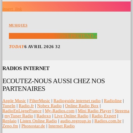
insert_link
MUSIQUES
JARROD LAWSON « IF WE PRETEND »
TODAY
6 AVRIL 2026
32
RADIOS INTERNET
ECOUTEZ-NOUS AUSSI CHEZ NOS
PARTENAIRES
Apple Music
|
FilterMusic
|
Radioguide internet radio
|
Radioline
|
TuneIn
|
Radio.fr
|
Nobex Radio
|
Online Radio Box
|
RadioEnLigneFrance
|
My-Radios.com
|
Mini Radio Player
|
Streema
|
myTuner Radio
|
Radoxo
|
Live Online Radio
|
Radio Expert
|
Replaio
|
Listen Online Radio
|
audio.regroup.io
|
Radios.com.br
|
Zeno.fm
|
Phonostar.de
|
Internet Radio