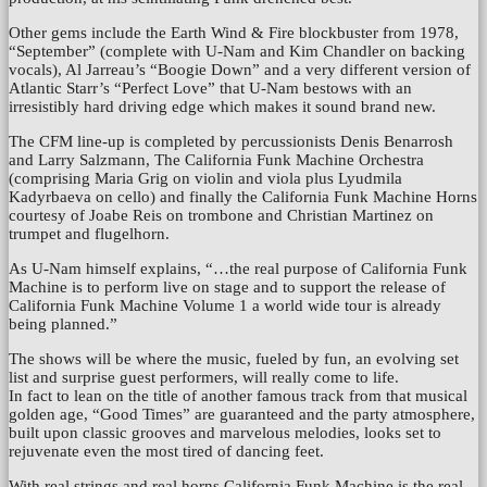
Other gems include the Earth Wind & Fire blockbuster from 1978,
“September” (complete with U-Nam and Kim Chandler on backing
vocals), Al Jarreau’s “Boogie Down” and a very different version of
Atlantic Starr’s “Perfect Love” that U-Nam bestows with an
irresistibly hard driving edge which makes it sound brand new.
The CFM line-up is completed by percussionists Denis Benarrosh
and Larry Salzmann, The California Funk Machine Orchestra
(comprising Maria Grig on violin and viola plus Lyudmila
Kadyrbaeva on cello) and finally the California Funk Machine Horns
courtesy of Joabe Reis on trombone and Christian Martinez on
trumpet and flugelhorn.
As U-Nam himself explains, “…the real purpose of California Funk
Machine is to perform live on stage and to support the release of
California Funk Machine Volume 1 a world wide tour is already
being planned.”
The shows will be where the music, fueled by fun, an evolving set
list and surprise guest performers, will really come to life.
In fact to lean on the title of another famous track from that musical
golden age, “Good Times” are guaranteed and the party atmosphere,
built upon classic grooves and marvelous melodies, looks set to
rejuvenate even the most tired of dancing feet.
With real strings and real horns California Funk Machine is the real