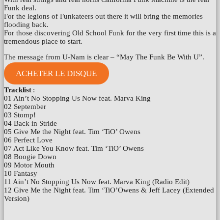
Funk deal.
For the legions of Funkateers out there it will bring the memories
flooding back.
For those discovering Old School Funk for the very first time this is a
tremendous place to start.
The message from U-Nam is clear – “May The Funk Be With U”.
ACHETER LE DISQUE
Tracklist
:
01 Ain’t No Stopping Us Now feat. Marva King
02 September
03 Stomp!
04 Back in Stride
05 Give Me the Night feat. Tim ‘TiO’ Owens
06 Perfect Love
07 Act Like You Know feat. Tim ‘TiO’ Owens
08 Boogie Down
09 Motor Mouth
10 Fantasy
11 Ain’t No Stopping Us Now feat. Marva King (Radio Edit)
12 Give Me the Night feat. Tim ‘TiO’Owens & Jeff Lacey (Extended
Version)