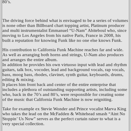
80’s.
The driving force behind what is envisaged to be a series of volumes
is none other than Billboard chart topping artist, Platinum producer
and multi instrumentalist Emmanuel “U-Nam” Abiteboul who, since
moving to Los Angeles from his native Paris, France in 2008, his
built a reputation for knowing Funk like no one else knows Funk.
His contribution to California Funk Machine reaches far and wide.
As well as arranging both horns and strings, U-Nam also produces
and arranges the entire album.
In addition he provides his own virtuoso input with lead and rhythm
guitars, talk box, vocoder, lead and background vocals, rap vocals,
bass, moog bass, rhodes, clavinet, synth guitar, keyboards, drums,
editing & mixing.
It places him front back and center of the entire enterprise that
includes a plethora of outstanding supporting artists, including some
who, back in the 70’s and 80’s, were responsible for creating some
of the music that California Funk Machine is now reigniting.
Take for example ex Stevie Wonder and Prince vocalist Marva King
who takes the lead on the McFadden & Whitehead smash “Aint No
Stoppin’ Us Now” serves as the perfect curtain raiser to what is a
very special collection.