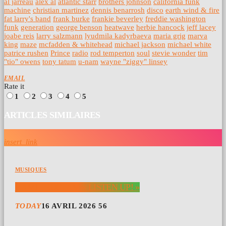
al jarreau
alex al
atlantic starr
brothers johnson
california funk
machine
christian martinez
dennis benarrosh
disco
earth wind & fire
fat larry's band
frank burke
frankie beverley
freddie washington
funk
generation
george benson
heatwave
herbie hancock
jeff lacey
joabe reis
larry salzmann
lyudmila kadyrbaeva
maria grig
marva
king
maze
mcfadden & whitehead
michael jackson
michael white
patrice rushen
Prince
radio
rod temperton
soul
stevie wonder
tim
"tio" owens
tony tatum
u-nam
wayne "ziggy" linsey
EMAIL
Rate it
1
2
3
4
5
ARTICLES SIMILAIRES
insert_link
MUSIQUES
KAMIL RUSTAM « LISTEN UP! »
TODAY
16 AVRIL 2026
56