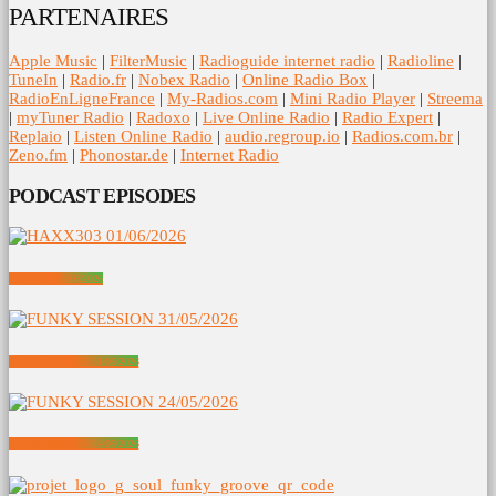
PARTENAIRES
Apple Music
|
FilterMusic
|
Radioguide internet radio
|
Radioline
|
TuneIn
|
Radio.fr
|
Nobex Radio
|
Online Radio Box
|
RadioEnLigneFrance
|
My-Radios.com
|
Mini Radio Player
|
Streema
|
myTuner Radio
|
Radoxo
|
Live Online Radio
|
Radio Expert
|
Replaio
|
Listen Online Radio
|
audio.regroup.io
|
Radios.com.br
|
Zeno.fm
|
Phonostar.de
|
Internet Radio
PODCAST EPISODES
HAXX303 01/06/2026
FUNKY SESSION 31/05/2026
FUNKY SESSION 24/05/2026