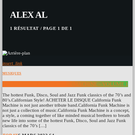
ALEX AL
1 RÉSULTAT / PAGE 1 DE 1
insert_link
MUSIQUES
U-NAM & CALIFORNIA FUNK MACHINE – VOLUME 1
The hottest Funk, Disco, Soul and Jazz Funk classics of the 70’s and
80’s.Californian Style! ACHETER LE DISQUE California Funk
Machine is not just another tribute band.California Funk Machine is
not just a collection of music.California Funk Machine is a concept,
a style, a coming together of like minded musical brethren to breath
new life into some of the hottest Funk, Disco, Soul and Jazz Funk
classics of the 70’s […]