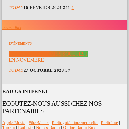
TODAY
16 FÉVRIER 2024
211
1
insert_link
ÉVÉNEMENTS
LANCEMENT DU PARIS SOUL FEST
EN NOVEMBRE
TODAY
27 OCTOBRE 2023
37
RADIOS INTERNET
ECOUTEZ-NOUS AUSSI CHEZ NOS
PARTENAIRES
Apple Music
|
FilterMusic
|
Radioguide internet radio
|
Radioline
|
TuneIn
|
Radio.fr
|
Nobex Radio
|
Online Radio Box
|