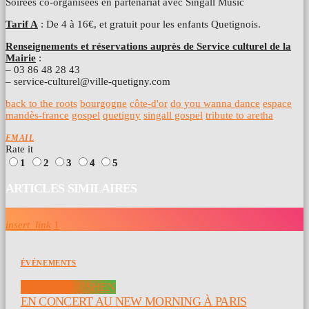
Soirées co-organisées en partenariat avec Singall Music
Tarif A
: De 4 à 16€, et gratuit pour les enfants Quetignois.
Renseignements et réservations auprès de Service culturel de la
Mairie
:
– 03 86 48 28 43
– service-culturel@ville-quetigny.com
back to the roots
bourgogne
côte-d'or
do you wanna dance
espace
mandès-france
gospel
quetigny
singall gospel
tribute to aretha
EMAIL
Rate it
1
2
3
4
5
ARTICLES SIMILAIRES
insert_link
1
ÉVÉNEMENTS
PATRICE RUSHEN
EN CONCERT AU NEW MORNING À PARIS