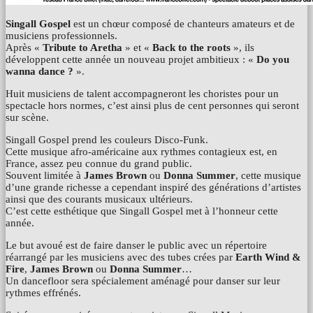
Singall Gospel
est un chœur composé de chanteurs amateurs et de
musiciens professionnels.
Après «
Tribute to Aretha
» et «
Back to the roots
», ils
développent cette année un nouveau projet ambitieux : «
Do you
wanna dance ?
».
Huit musiciens de talent accompagneront les choristes pour un
spectacle hors normes, c’est ainsi plus de cent personnes qui seront
sur scène.
Singall Gospel prend les couleurs Disco-Funk.
Cette musique afro-américaine aux rythmes contagieux est, en
France, assez peu connue du grand public.
Souvent limitée à
James Brown
ou
Donna Summer
, cette musique
d’une grande richesse a cependant inspiré des générations d’artistes
ainsi que des courants musicaux ultérieurs.
C’est cette esthétique que Singall Gospel met à l’honneur cette
année.
Le but avoué est de faire danser le public avec un répertoire
réarrangé par les musiciens avec des tubes crées par
Earth Wind &
Fire
,
James Brown
ou
Donna Summer
…
Un dancefloor sera spécialement aménagé pour danser sur leur
rythmes effrénés.