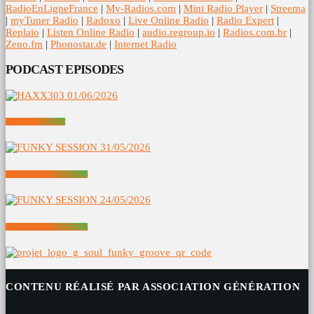
RadioEnLigneFrance
|
My-Radios.com
|
Mini Radio Player
|
Streema
|
myTuner Radio
|
Radoxo
|
Live Online Radio
|
Radio Expert
|
Replaio
|
Listen Online Radio
|
audio.regroup.io
|
Radios.com.br
|
Zeno.fm
|
Phonostar.de
|
Internet Radio
PODCAST EPISODES
HAXX303 01/06/2026
FUNKY SESSION 31/05/2026
FUNKY SESSION 24/05/2026
CONTENU RÉALISÉ PAR ASSOCIATION GÉNÉRATION