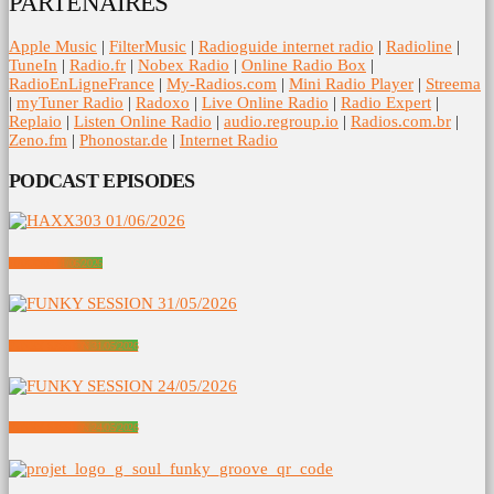
PARTENAIRES
Apple Music
|
FilterMusic
|
Radioguide internet radio
|
Radioline
|
TuneIn
|
Radio.fr
|
Nobex Radio
|
Online Radio Box
|
RadioEnLigneFrance
|
My-Radios.com
|
Mini Radio Player
|
Streema
|
myTuner Radio
|
Radoxo
|
Live Online Radio
|
Radio Expert
|
Replaio
|
Listen Online Radio
|
audio.regroup.io
|
Radios.com.br
|
Zeno.fm
|
Phonostar.de
|
Internet Radio
PODCAST EPISODES
HAXX303 01/06/2026
FUNKY SESSION 31/05/2026
FUNKY SESSION 24/05/2026