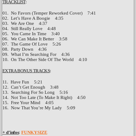
TRACKLIST
:
01. No Favors (Temper Reworked Cover) 7:41
02. Let’s Have A Boogie 4:35
03. We Are One 4:37
04. Still Really Love 4:48
05. You Came In Time 3:40
06. We Can Make It Better 3:58
07. The Game Of Love 5:26
08. Party Down 4:36
09. What I’m Searching For 4:36
10. On The Other Side Of The World 4:10
EXTRA BONUS TRACKS
:
11. Have Fun 5:21
12. Can’t Get Enough 3:48
13. Searching For So Long 5:16
14. Not Too Late (To Make It Right) 4:50
15. Free Your Mind 4:05
16. Now That You’re My Lady 5:09
+ d’infos
:
FUNKYSIZE