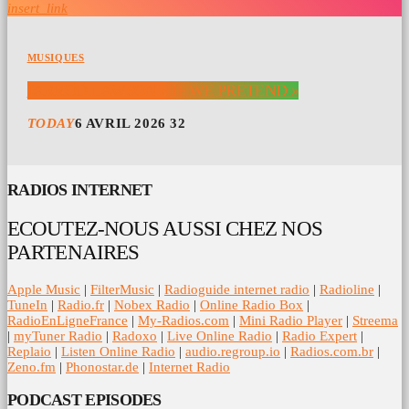
insert_link
MUSIQUES
JARROD LAWSON « IF WE PRETEND »
TODAY
6 AVRIL 2026
32
RADIOS INTERNET
ECOUTEZ-NOUS AUSSI CHEZ NOS
PARTENAIRES
Apple Music
|
FilterMusic
|
Radioguide internet radio
|
Radioline
|
TuneIn
|
Radio.fr
|
Nobex Radio
|
Online Radio Box
|
RadioEnLigneFrance
|
My-Radios.com
|
Mini Radio Player
|
Streema
|
myTuner Radio
|
Radoxo
|
Live Online Radio
|
Radio Expert
|
Replaio
|
Listen Online Radio
|
audio.regroup.io
|
Radios.com.br
|
Zeno.fm
|
Phonostar.de
|
Internet Radio
PODCAST EPISODES