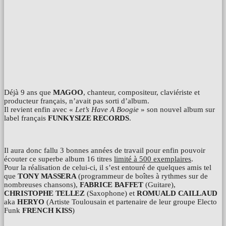
Déjà 9 ans que
MAGOO
, chanteur, compositeur, claviériste et
producteur français, n’avait pas sorti d’album.
Il revient enfin avec «
Let’s Have A Boogie
» son nouvel album sur
label français
FUNKYSIZE RECORDS
.
Il aura donc fallu 3 bonnes années de travail pour enfin pouvoir
écouter ce superbe album 16 titres
limité à 500 exemplaires
.
Pour la réalisation de celui-ci, il s’est entouré de quelques amis tel
que
TONY MASSERA
(programmeur de boîtes à rythmes sur de
nombreuses chansons),
FABRICE BAFFET
(Guitare),
CHRISTOPHE TELLEZ
(Saxophone) et
ROMUALD CAILLAUD
aka
HERYO
(Artiste Toulousain et partenaire de leur groupe Electo
Funk
FRENCH KISS
)