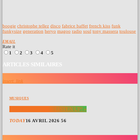
boogie
christophe tellez
disco
fabrice baffet
french kiss
funk
funkysize
generation
heryo
magoo
radio
soul
tony massera
toulouse
EMAIL
Rate it
1
2
3
4
5
ARTICLES SIMILAIRES
insert_link
MUSIQUES
KAMIL RUSTAM « LISTEN UP! »
TODAY
16 AVRIL 2026
56