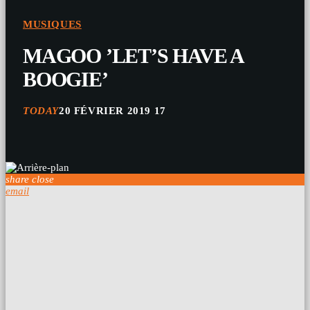
MUSIQUES
MAGOO ‎’LET’S HAVE A
BOOGIE’
TODAY
20 FÉVRIER 2019
17
share
close
email