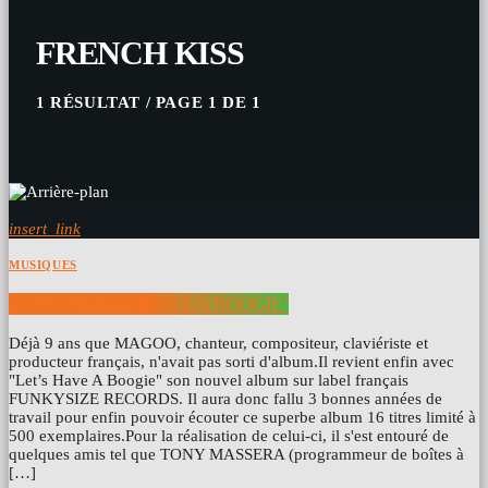
FRENCH KISS
1 RÉSULTAT / PAGE 1 DE 1
insert_link
MUSIQUES
MAGOO ‎’LET’S HAVE A BOOGIE’
Déjà 9 ans que MAGOO, chanteur, compositeur, claviériste et
producteur français, n'avait pas sorti d'album.Il revient enfin avec
"Let’s Have A Boogie" son nouvel album sur label français
FUNKYSIZE RECORDS. Il aura donc fallu 3 bonnes années de
travail pour enfin pouvoir écouter ce superbe album 16 titres limité à
500 exemplaires.Pour la réalisation de celui-ci, il s'est entouré de
quelques amis tel que TONY MASSERA (programmeur de boîtes à
[…]