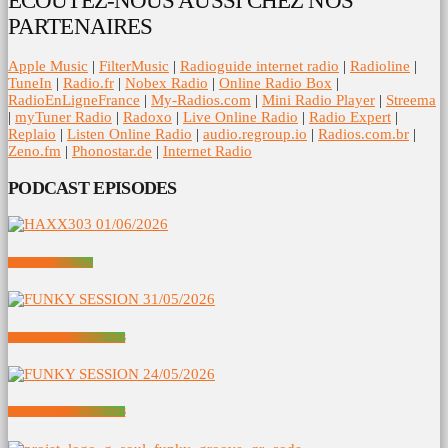
ECOUTEZ-NOUS AUSSI CHEZ NOS
PARTENAIRES
Apple Music
|
FilterMusic
|
Radioguide internet radio
|
Radioline
|
TuneIn
|
Radio.fr
|
Nobex Radio
|
Online Radio Box
|
RadioEnLigneFrance
|
My-Radios.com
|
Mini Radio Player
|
Streema
|
myTuner Radio
|
Radoxo
|
Live Online Radio
|
Radio Expert
|
Replaio
|
Listen Online Radio
|
audio.regroup.io
|
Radios.com.br
|
Zeno.fm
|
Phonostar.de
|
Internet Radio
PODCAST EPISODES
HAXX303 01/06/2026
FUNKY SESSION 31/05/2026
FUNKY SESSION 24/05/2026