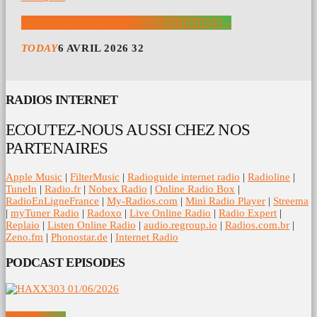
JARROD LAWSON « IF WE PRETEND »
TODAY
6 AVRIL 2026
32
RADIOS INTERNET
ECOUTEZ-NOUS AUSSI CHEZ NOS
PARTENAIRES
Apple Music
|
FilterMusic
|
Radioguide internet radio
|
Radioline
|
TuneIn
|
Radio.fr
|
Nobex Radio
|
Online Radio Box
|
RadioEnLigneFrance
|
My-Radios.com
|
Mini Radio Player
|
Streema
|
myTuner Radio
|
Radoxo
|
Live Online Radio
|
Radio Expert
|
Replaio
|
Listen Online Radio
|
audio.regroup.io
|
Radios.com.br
|
Zeno.fm
|
Phonostar.de
|
Internet Radio
PODCAST EPISODES
HAXX303 01/06/2026