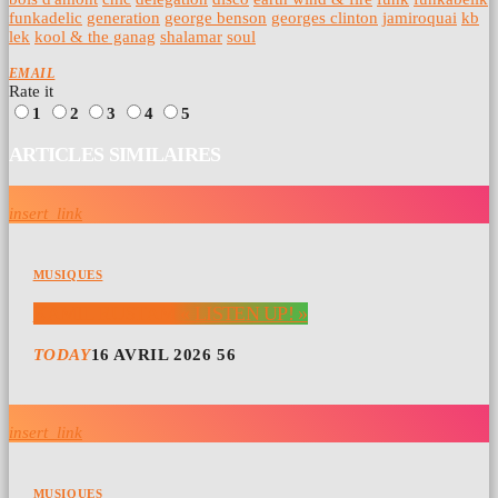
funkadelic
generation
george benson
georges clinton
jamiroquai
kb
lek
kool & the ganag
shalamar
soul
EMAIL
Rate it
1
2
3
4
5
ARTICLES SIMILAIRES
insert_link
MUSIQUES
KAMIL RUSTAM « LISTEN UP! »
TODAY
16 AVRIL 2026
56
insert_link
MUSIQUES