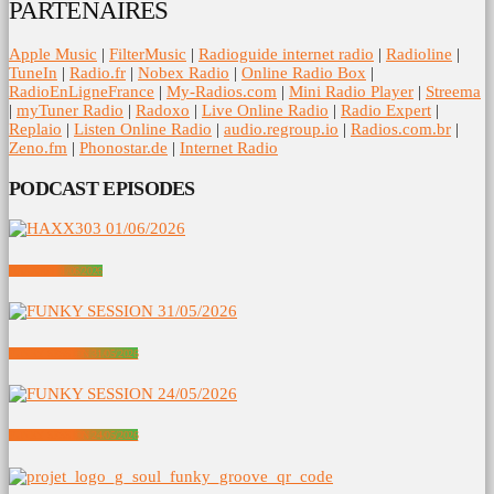
PARTENAIRES
Apple Music
|
FilterMusic
|
Radioguide internet radio
|
Radioline
|
TuneIn
|
Radio.fr
|
Nobex Radio
|
Online Radio Box
|
RadioEnLigneFrance
|
My-Radios.com
|
Mini Radio Player
|
Streema
|
myTuner Radio
|
Radoxo
|
Live Online Radio
|
Radio Expert
|
Replaio
|
Listen Online Radio
|
audio.regroup.io
|
Radios.com.br
|
Zeno.fm
|
Phonostar.de
|
Internet Radio
PODCAST EPISODES
HAXX303 01/06/2026
FUNKY SESSION 31/05/2026
FUNKY SESSION 24/05/2026