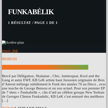
FUNKABÉLIK
1 RÉSULTAT / PAGE 1 DE 1
insert_link
MUSIQUES
« FUNKABÉLIK » LE PREMIER E.P. DE KB LEK
Bercé par Délégation, Shalamar , Chic, Jamiroquai, Kool and the
Gang et autre EWF, KB LeK artiste haut Jurassien originaire de Bois
d’Amont mélange subtilement le Funk des années 70 au Disco , avec
une touche de George Benson et un son actuel. Pour son premier EP
de 7 titres « Funkabelik », clin d’œil au célèbre groupe New Yorkais
de Georges Clinton Funkadelic, KB LeK s’est entouré des meilleurs
[…]