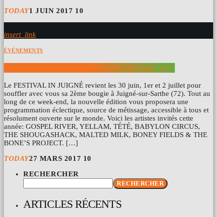
TODAY
1 JUIN 2017
10
insert_link
ÉVÉNEMENTS
FESTIVAL IN JUIGNÉ 30/06, 01/07 ET 02/07 2017
Le FESTIVAL IN JUIGNÉ revient les 30 juin, 1er et 2 juillet pour
souffler avec vous sa 2ème bougie à Juigné-sur-Sarthe (72). Tout au
long de ce week-end, la nouvelle édition vous proposera une
programmation éclectique, source de métissage, accessible à tous et
résolument ouverte sur le monde. Voici les artistes invités cette
année: GOSPEL RIVER, YELLAM, TÉTÉ, BABYLON CIRCUS,
THE SHOUGASHACK, MALTED MILK, BONEY FIELDS & THE
BONE’S PROJECT. […]
TODAY
27 MARS 2017
10
RECHERCHER
RECHERCHER
ARTICLES RÉCENTS