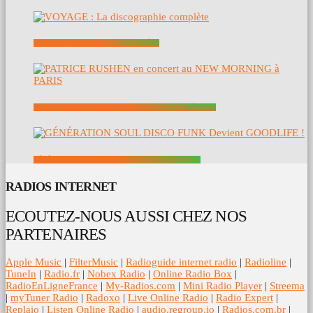
VOYAGE : LA DISCOGRAPHIE COMPLÈTE
PATRICE RUSHEN EN CONCERT AU NEW MORNING À PARIS
GÉNÉRATION SOUL DISCO FUNK DEVIENT GOODLIFE !
RADIOS INTERNET
ECOUTEZ-NOUS AUSSI CHEZ NOS
PARTENAIRES
Apple Music
|
FilterMusic
|
Radioguide internet radio
|
Radioline
|
TuneIn
|
Radio.fr
|
Nobex Radio
|
Online Radio Box
|
RadioEnLigneFrance
|
My-Radios.com
|
Mini Radio Player
|
Streema
|
myTuner Radio
|
Radoxo
|
Live Online Radio
|
Radio Expert
|
Replaio
|
Listen Online Radio
|
audio.regroup.io
|
Radios.com.br
|