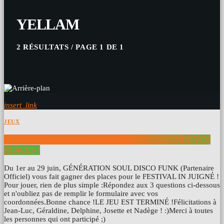
YELLAM
2 RÉSULTATS / PAGE 1 DE 1
insert_link
JEUX
JEU CONCOURS FESTIVAL IN JUIGNÉ ! GAGNEZ VOS
PLACES !
Du 1er au 29 juin, GÉNÉRATION SOUL DISCO FUNK (Partenaire
Officiel) vous fait gagner des places pour le FESTIVAL IN JUIGNÉ !
Pour jouer, rien de plus simple :Répondez aux 3 questions ci-dessous
et n'oubliez pas de remplir le formulaire avec vos
coordonnées.Bonne chance !LE JEU EST TERMINÉ !Félicitations à
Jean-Luc, Géraldine, Delphine, Josette et Nadège ! :)Merci à toutes
les personnes qui ont participé ;)