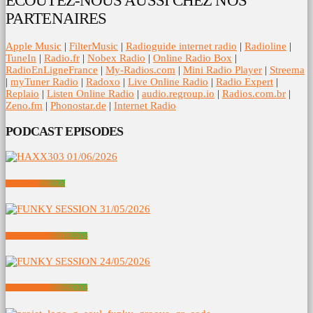
ECOUTEZ-NOUS AUSSI CHEZ NOS
PARTENAIRES
Apple Music
|
FilterMusic
|
Radioguide internet radio
|
Radioline
|
TuneIn
|
Radio.fr
|
Nobex Radio
|
Online Radio Box
|
RadioEnLigneFrance
|
My-Radios.com
|
Mini Radio Player
|
Streema
|
myTuner Radio
|
Radoxo
|
Live Online Radio
|
Radio Expert
|
Replaio
|
Listen Online Radio
|
audio.regroup.io
|
Radios.com.br
|
Zeno.fm
|
Phonostar.de
|
Internet Radio
PODCAST EPISODES
HAXX303 01/06/2026
FUNKY SESSION 31/05/2026
FUNKY SESSION 24/05/2026