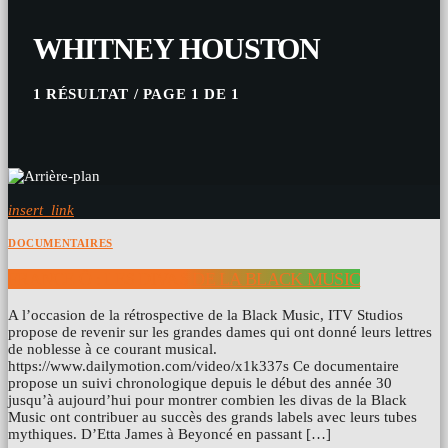
WHITNEY HOUSTON
1 RÉSULTAT / PAGE 1 DE 1
insert_link
DOCUMENTAIRES
FRANCE Ô : LES DIVAS DE LA BLACK MUSIC
A l’occasion de la rétrospective de la Black Music, ITV Studios
propose de revenir sur les grandes dames qui ont donné leurs lettres
de noblesse à ce courant musical.
https://www.dailymotion.com/video/x1k337s Ce documentaire
propose un suivi chronologique depuis le début des année 30
jusqu’à aujourd’hui pour montrer combien les divas de la Black
Music ont contribuer au succès des grands labels avec leurs tubes
mythiques. D’Etta James à Beyoncé en passant […]