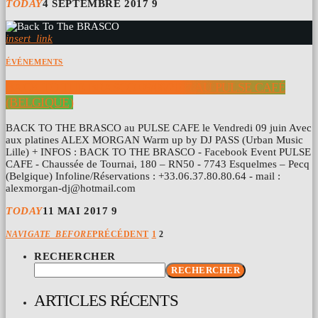
TODAY
4 SEPTEMBRE 2017
9
insert_link
ÉVÉNEMENTS
BACK TO THE BRASCO 09/06/2017 AU PULSE CAFÉ
(BELGIQUE)
BACK TO THE BRASCO au PULSE CAFE le Vendredi 09 juin Avec
aux platines ALEX MORGAN Warm up by DJ PASS (Urban Music
Lille) + INFOS : BACK TO THE BRASCO - Facebook Event PULSE
CAFE - Chaussée de Tournai, 180 – RN50 - 7743 Esquelmes – Pecq
(Belgique) Infoline/Réservations : +33.06.37.80.80.64 - mail :
alexmorgan-dj@hotmail.com
TODAY
11 MAI 2017
9
NAVIGATE_BEFORE
PRÉCÉDENT
1
2
RECHERCHER
RECHERCHER
ARTICLES RÉCENTS