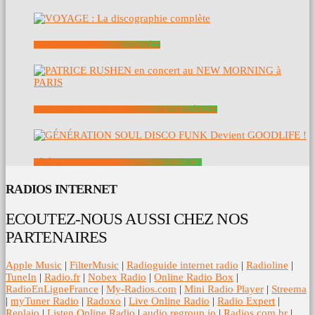
VOYAGE : LA DISCOGRAPHIE COMPLÈTE
PATRICE RUSHEN EN CONCERT AU NEW MORNING À PARIS
GÉNÉRATION SOUL DISCO FUNK DEVIENT GOODLIFE !
RADIOS INTERNET
ECOUTEZ-NOUS AUSSI CHEZ NOS
PARTENAIRES
Apple Music
|
FilterMusic
|
Radioguide internet radio
|
Radioline
|
TuneIn
|
Radio.fr
|
Nobex Radio
|
Online Radio Box
|
RadioEnLigneFrance
|
My-Radios.com
|
Mini Radio Player
|
Streema
|
myTuner Radio
|
Radoxo
|
Live Online Radio
|
Radio Expert
|
Replaio
|
Listen Online Radio
|
audio.regroup.io
|
Radios.com.br
|