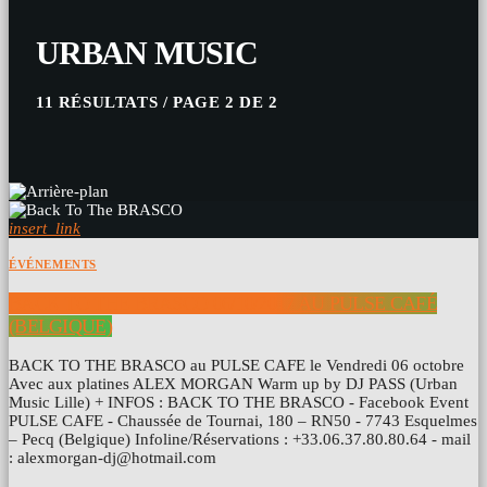
URBAN MUSIC
11 RÉSULTATS / PAGE 2 DE 2
insert_link
ÉVÉNEMENTS
BACK TO THE BRASCO 06/10/2017 AU PULSE CAFÉ
(BELGIQUE)
BACK TO THE BRASCO au PULSE CAFE le Vendredi 06 octobre
Avec aux platines ALEX MORGAN Warm up by DJ PASS (Urban
Music Lille) + INFOS : BACK TO THE BRASCO - Facebook Event
PULSE CAFE - Chaussée de Tournai, 180 – RN50 - 7743 Esquelmes
– Pecq (Belgique) Infoline/Réservations : +33.06.37.80.80.64 - mail
: alexmorgan-dj@hotmail.com