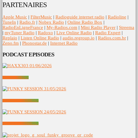
PARTENAIRES
Apple Music
|
FilterMusic
|
Radioguide internet radio
|
Radioline
|
TuneIn
|
Radio.fr
|
Nobex Radio
|
Online Radio Box
|
RadioEnLigneFrance
|
My-Radios.com
|
Mini Radio Player
|
Streema
|
myTuner Radio
|
Radoxo
|
Live Online Radio
|
Radio Expert
|
Replaio
|
Listen Online Radio
|
audio.regroup.io
|
Radios.com.br
|
Zeno.fm
|
Phonostar.de
|
Internet Radio
PODCAST EPISODES
HAXX303 01/06/2026
FUNKY SESSION 31/05/2026
FUNKY SESSION 24/05/2026