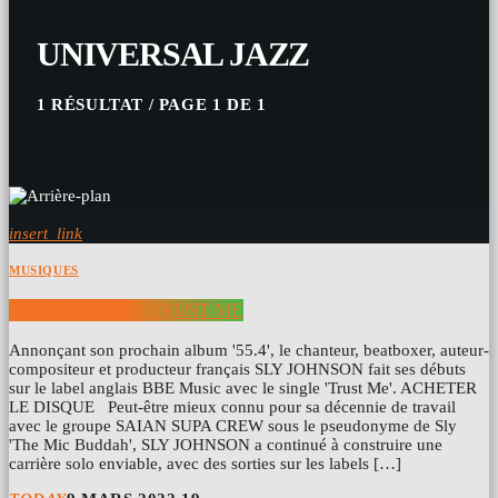
UNIVERSAL JAZZ
1 RÉSULTAT / PAGE 1 DE 1
insert_link
MUSIQUES
SLY JOHNSON – TRUST ME
Annonçant son prochain album '55.4', le chanteur, beatboxer, auteur-
compositeur et producteur français SLY JOHNSON fait ses débuts
sur le label anglais BBE Music avec le single 'Trust Me'. ACHETER
LE DISQUE Peut-être mieux connu pour sa décennie de travail
avec le groupe SAIAN SUPA CREW sous le pseudonyme de Sly
'The Mic Buddah', SLY JOHNSON a continué à construire une
carrière solo enviable, avec des sorties sur les labels […]