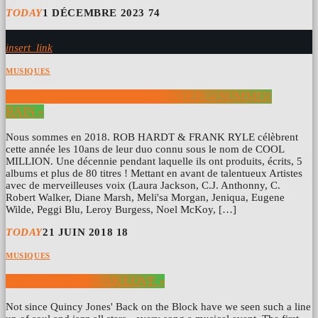
TODAY
1 DÉCEMBRE 2023
74
insert_link
MUSIQUES
COOL MILLION FEATURING FAYE B. « SUMMER
RAIN »
Nous sommes en 2018. ROB HARDT & FRANK RYLE célèbrent
cette année les 10ans de leur duo connu sous le nom de COOL
MILLION. Une décennie pendant laquelle ils ont produits, écrits, 5
albums et plus de 80 titres ! Mettant en avant de talentueux Artistes
avec de merveilleuses voix (Laura Jackson, C.J. Anthonny, C.
Robert Walker, Diane Marsh, Meli'sa Morgan, Jeniqua, Eugene
Wilde, Peggi Blu, Leroy Burgess, Noel McKoy, […]
TODAY
21 JUIN 2018
18
MUSIQUES
JAMES DAY « SPEAK LOVE »
Not since Quincy Jones' Back on the Block have we seen such a line