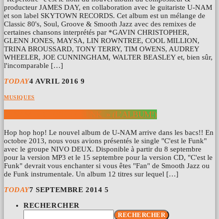
producteur JAMES DAY, en collaboration avec le guitariste U-NAM
et son label SKYTOWN RECORDS. Cet album est un mélange de
Classic 80's, Soul, Groove & Smooth Jazz avec des remixes de
certaines chansons interprétés par *GAVIN CHRISTOPHER,
GLENN JONES, MAYSA, LIN ROWNTREE, COOL MILLION,
TRINA BROUSSARD, TONY TERRY, TIM OWENS, AUDREY
WHEELER, JOE CUNNINGHAM, WALTER BEASLEY et, bien sûr,
l'incomparable […]
TODAY
4 AVRIL 2016
9
MUSIQUES
U-NAM » C’EST LE FUNK » (L’ALBUM!)
Hop hop hop! Le nouvel album de U-NAM arrive dans les bacs!! En
octobre 2013, nous vous avions présentés le single "C'est le Funk"
avec le groupe NIVO DEUX. Disponible à partir du 8 septembre
pour la version MP3 et le 15 septembre pour la version CD, "C'est le
Funk" devrait vous enchanter si vous êtes "Fan" de Smooth Jazz ou
de Funk instrumentale. Un album 12 titres sur lequel […]
TODAY
7 SEPTEMBRE 2014
5
RECHERCHER
RECHERCHER