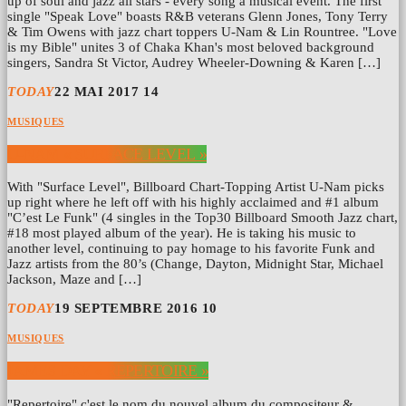
up of soul and jazz all stars - every song a musical event. The first
single "Speak Love" boasts R&B veterans Glenn Jones, Tony Terry
& Tim Owens with jazz chart toppers U-Nam & Lin Rountree. "Love
is my Bible" unites 3 of Chaka Khan's most beloved background
singers, Sandra St Victor, Audrey Wheeler-Downing & Karen […]
TODAY
22 MAI 2017
14
MUSIQUES
U-NAM « SURFACE LEVEL »
With "Surface Level", Billboard Chart-Topping Artist U-Nam picks
up right where he left off with his highly acclaimed and #1 album
"C’est Le Funk" (4 singles in the Top30 Billboard Smooth Jazz chart,
#18 most played album of the year). He is taking his music to
another level, continuing to pay homage to his favorite Funk and
Jazz artists from the 80’s (Change, Dayton, Midnight Star, Michael
Jackson, Maze and […]
TODAY
19 SEPTEMBRE 2016
10
MUSIQUES
JAMES DAY « REPERTOIRE »
"Repertoire" c'est le nom du nouvel album du compositeur &