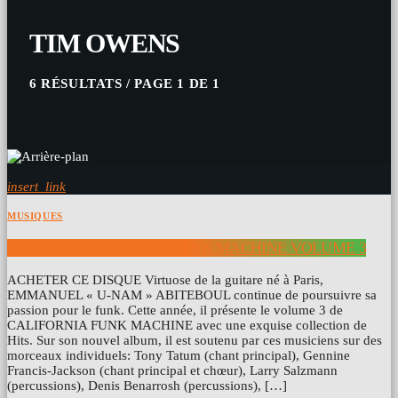
TIM OWENS
6 RÉSULTATS / PAGE 1 DE 1
insert_link
MUSIQUES
U-NAM & CALIFORNIA FUNK MACHINE VOLUME 3
ACHETER CE DISQUE Virtuose de la guitare né à Paris,
EMMANUEL « U-NAM » ABITEBOUL continue de poursuivre sa
passion pour le funk. Cette année, il présente le volume 3 de
CALIFORNIA FUNK MACHINE avec une exquise collection de
Hits. Sur son nouvel album, il est soutenu par ces musiciens sur des
morceaux individuels: Tony Tatum (chant principal), Gennine
Francis-Jackson (chant principal et chœur), Larry Salzmann
(percussions), Denis Benarrosh (percussions), […]