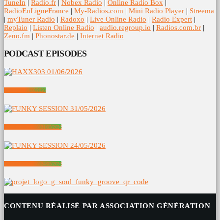
TuneIn
|
Radio.fr
|
Nobex Radio
|
Online Radio Box
|
RadioEnLigneFrance
|
My-Radios.com
|
Mini Radio Player
|
Streema
|
myTuner Radio
|
Radoxo
|
Live Online Radio
|
Radio Expert
|
Replaio
|
Listen Online Radio
|
audio.regroup.io
|
Radios.com.br
|
Zeno.fm
|
Phonostar.de
|
Internet Radio
PODCAST EPISODES
HAXX303 01/06/2026
FUNKY SESSION 31/05/2026
FUNKY SESSION 24/05/2026
CONTENU RÉALISÉ PAR ASSOCIATION GÉNÉRATION