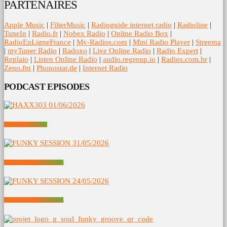
PARTENAIRES
Apple Music
|
FilterMusic
|
Radioguide internet radio
|
Radioline
|
TuneIn
|
Radio.fr
|
Nobex Radio
|
Online Radio Box
|
RadioEnLigneFrance
|
My-Radios.com
|
Mini Radio Player
|
Streema
|
myTuner Radio
|
Radoxo
|
Live Online Radio
|
Radio Expert
|
Replaio
|
Listen Online Radio
|
audio.regroup.io
|
Radios.com.br
|
Zeno.fm
|
Phonostar.de
|
Internet Radio
PODCAST EPISODES
HAXX303 01/06/2026
FUNKY SESSION 31/05/2026
FUNKY SESSION 24/05/2026