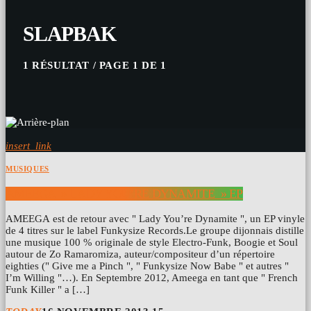
SLAPBAK
1 RÉSULTAT / PAGE 1 DE 1
insert_link
MUSIQUES
AMEEGA » LADY YOU’RE DYNAMITE » EP
AMEEGA est de retour avec " Lady You’re Dynamite ", un EP vinyle
de 4 titres sur le label Funkysize Records.Le groupe dijonnais distille
une musique 100 % originale de style Electro-Funk, Boogie et Soul
autour de Zo Ramaromiza, auteur/compositeur d’un répertoire
eighties (" Give me a Pinch ", " Funkysize Now Babe " et autres "
I’m Willing "…). En Septembre 2012, Ameega en tant que " French
Funk Killer " a […]