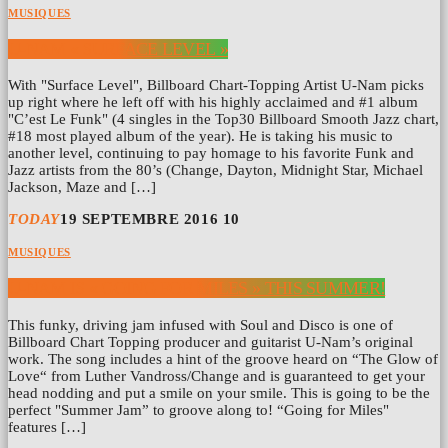
MUSIQUES
U-NAM « SURFACE LEVEL »
With "Surface Level", Billboard Chart-Topping Artist U-Nam picks
up right where he left off with his highly acclaimed and #1 album
"C’est Le Funk" (4 singles in the Top30 Billboard Smooth Jazz chart,
#18 most played album of the year). He is taking his music to
another level, continuing to pay homage to his favorite Funk and
Jazz artists from the 80’s (Change, Dayton, Midnight Star, Michael
Jackson, Maze and […]
TODAY
19 SEPTEMBRE 2016
10
MUSIQUES
U-NAM IS « GOING FOR MILES » THIS SUMMER!
This funky, driving jam infused with Soul and Disco is one of
Billboard Chart Topping producer and guitarist U-Nam’s original
work. The song includes a hint of the groove heard on “The Glow of
Love“ from Luther Vandross/Change and is guaranteed to get your
head nodding and put a smile on your smile. This is going to be the
perfect "Summer Jam” to groove along to! “Going for Miles"
features […]