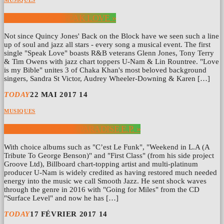
MUSIQUES
JAMES DAY « SPEAK LOVE »
Not since Quincy Jones' Back on the Block have we seen such a line
up of soul and jazz all stars - every song a musical event. The first
single "Speak Love" boasts R&B veterans Glenn Jones, Tony Terry
& Tim Owens with jazz chart toppers U-Nam & Lin Rountree. "Love
is my Bible" unites 3 of Chaka Khan's most beloved background
singers, Sandra St Victor, Audrey Wheeler-Downing & Karen […]
TODAY
22 MAI 2017
14
MUSIQUES
U-NAM « GROOVE PARADISE E.P. »
With choice albums such as "C’est Le Funk", "Weekend in L.A (A
Tribute To George Benson)" and "First Class" (from his side project
Groove Ltd), Billboard chart-topping artist and multi-platinum
producer U-Nam is widely credited as having restored much needed
energy into the music we call Smooth Jazz. He sent shock waves
through the genre in 2016 with "Going for Miles" from the CD
"Surface Level" and now he has […]
TODAY
17 FÉVRIER 2017
14