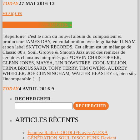
TODAY
27 MAI 2016
13
MUSIQUES
JAMES DAY « REPERTOIRE »
"Repertoire" c'est le nom du nouvel album du compositeur &
producteur JAMES DAY, en collaboration avec le guitariste U-NAM
et son label SKYTOWN RECORDS. Cet album est un mélange de
Classic 80's, Soul, Groove & Smooth Jazz avec des remixes de
certaines chansons interprétés par *GAVIN CHRISTOPHER,
GLENN JONES, MAYSA, LIN ROWNTREE, COOL MILLION,
TRINA BROUSSARD, TONY TERRY, TIM OWENS, AUDREY
WHEELER, JOE CUNNINGHAM, WALTER BEASLEY et, bien sûr,
l'incomparable […]
TODAY
4 AVRIL 2016
9
RECHERCHER
RECHERCHER
ARTICLES RÉCENTS
Écoutez Radio GOODLIFE avec ALEXA
GÉNÉRATION SOUL DISCO FUNK Devient