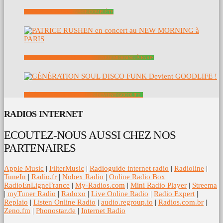
VOYAGE : LA DISCOGRAPHIE COMPLÈTE
PATRICE RUSHEN EN CONCERT AU NEW MORNING À PARIS
GÉNÉRATION SOUL DISCO FUNK DEVIENT GOODLIFE !
RADIOS INTERNET
ECOUTEZ-NOUS AUSSI CHEZ NOS
PARTENAIRES
Apple Music
|
FilterMusic
|
Radioguide internet radio
|
Radioline
|
TuneIn
|
Radio.fr
|
Nobex Radio
|
Online Radio Box
|
RadioEnLigneFrance
|
My-Radios.com
|
Mini Radio Player
|
Streema
|
myTuner Radio
|
Radoxo
|
Live Online Radio
|
Radio Expert
|
Replaio
|
Listen Online Radio
|
audio.regroup.io
|
Radios.com.br
|
Zeno.fm
|
Phonostar.de
|
Internet Radio