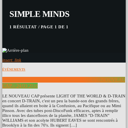
SIMPLE MINDS
1 RÉSULTAT / PAGE 1 DE 1
insert_link
ÉVÉNEMENTS
LIGHT OF THE WORLD INVITE D-TRAIN AU NOUVEAU
CAP – 24/03/2018
LE NOUVEAU CAP présente LIGHT OF THE WORLD & D-TRAIN
en concert D-TRAIN, c'est un peu la bande-son des grands frères,
quand ils allaient en boite à la Confusion, au Pacifique ou au Mimi
Pinson. Avec des tubes post-DiscoFunk efficaces, aptes à remplir
illico tous les dancefloors de la planète, JAMES "D-TRAIN"
WILLIAMS et son acolyte HUBERT EAVES se sont rencontrés à
Brooklyn à la fin des 70's. Ils signent […]