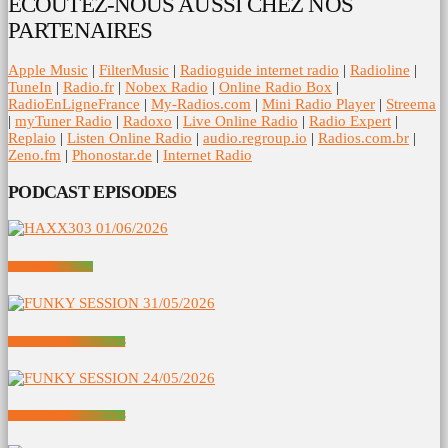
ECOUTEZ-NOUS AUSSI CHEZ NOS
PARTENAIRES
Apple Music
|
FilterMusic
|
Radioguide internet radio
|
Radioline
|
TuneIn
|
Radio.fr
|
Nobex Radio
|
Online Radio Box
|
RadioEnLigneFrance
|
My-Radios.com
|
Mini Radio Player
|
Streema
|
myTuner Radio
|
Radoxo
|
Live Online Radio
|
Radio Expert
|
Replaio
|
Listen Online Radio
|
audio.regroup.io
|
Radios.com.br
|
Zeno.fm
|
Phonostar.de
|
Internet Radio
PODCAST EPISODES
HAXX303 01/06/2026
FUNKY SESSION 31/05/2026
FUNKY SESSION 24/05/2026