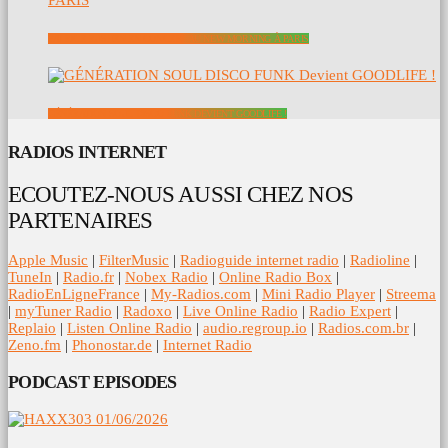
PATRICE RUSHEN EN CONCERT AU NEW MORNING À PARIS
GÉNÉRATION SOUL DISCO FUNK DEVIENT GOODLIFE !
RADIOS INTERNET
ECOUTEZ-NOUS AUSSI CHEZ NOS
PARTENAIRES
Apple Music
|
FilterMusic
|
Radioguide internet radio
|
Radioline
|
TuneIn
|
Radio.fr
|
Nobex Radio
|
Online Radio Box
|
RadioEnLigneFrance
|
My-Radios.com
|
Mini Radio Player
|
Streema
|
myTuner Radio
|
Radoxo
|
Live Online Radio
|
Radio Expert
|
Replaio
|
Listen Online Radio
|
audio.regroup.io
|
Radios.com.br
|
Zeno.fm
|
Phonostar.de
|
Internet Radio
PODCAST EPISODES