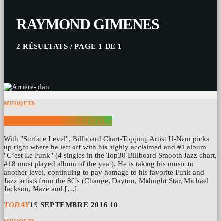
RAYMOND GIMENES
2 RÉSULTATS / PAGE 1 DE 1
MUSIQUES
U-NAM « SURFACE LEVEL »
With "Surface Level", Billboard Chart-Topping Artist U-Nam picks
up right where he left off with his highly acclaimed and #1 album
"C’est Le Funk" (4 singles in the Top30 Billboard Smooth Jazz chart,
#18 most played album of the year). He is taking his music to
another level, continuing to pay homage to his favorite Funk and
Jazz artists from the 80’s (Change, Dayton, Midnight Star, Michael
Jackson, Maze and […]
TODAY
19 SEPTEMBRE 2016
10