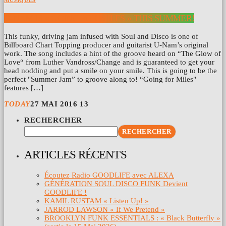
MUSIQUES
U-NAM IS « GOING FOR MILES » THIS SUMMER!
This funky, driving jam infused with Soul and Disco is one of
Billboard Chart Topping producer and guitarist U-Nam’s original
work. The song includes a hint of the groove heard on “The Glow of
Love“ from Luther Vandross/Change and is guaranteed to get your
head nodding and put a smile on your smile. This is going to be the
perfect "Summer Jam” to groove along to! “Going for Miles"
features […]
TODAY
27 MAI 2016
13
RECHERCHER
RECHERCHER
ARTICLES RÉCENTS
Écoutez Radio GOODLIFE avec ALEXA
GÉNÉRATION SOUL DISCO FUNK Devient
GOODLIFE !
KAMIL RUSTAM « Listen Up! »
JARROD LAWSON « If We Pretend »
BROOKLYN FUNK ESSENTIALS : « Black Butterfly »