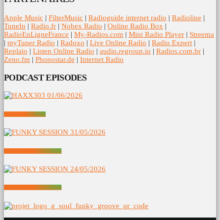
Apple Music
|
FilterMusic
|
Radioguide internet radio
|
Radioline
|
TuneIn
|
Radio.fr
|
Nobex Radio
|
Online Radio Box
|
RadioEnLigneFrance
|
My-Radios.com
|
Mini Radio Player
|
Streema
|
myTuner Radio
|
Radoxo
|
Live Online Radio
|
Radio Expert
|
Replaio
|
Listen Online Radio
|
audio.regroup.io
|
Radios.com.br
|
Zeno.fm
|
Phonostar.de
|
Internet Radio
PODCAST EPISODES
HAXX303 01/06/2026
FUNKY SESSION 31/05/2026
FUNKY SESSION 24/05/2026