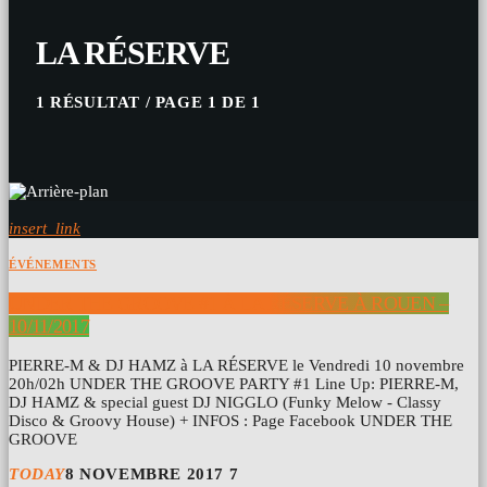
LA RÉSERVE
1 RÉSULTAT / PAGE 1 DE 1
insert_link
ÉVÉNEMENTS
UNDER THE GROOVE #1 À LA RÉSERVE À ROUEN –
10/11/2017
PIERRE-M & DJ HAMZ à LA RÉSERVE le Vendredi 10 novembre
20h/02h UNDER THE GROOVE PARTY #1 Line Up: PIERRE-M,
DJ HAMZ & special guest DJ NIGGLO (Funky Melow - Classy
Disco & Groovy House) + INFOS : Page Facebook UNDER THE
GROOVE
TODAY
8 NOVEMBRE 2017
7