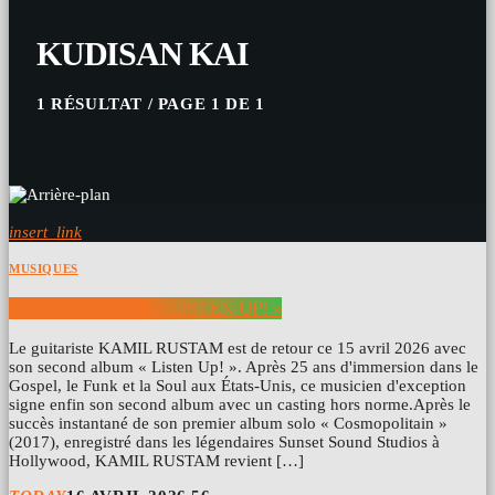
KUDISAN KAI
1 RÉSULTAT / PAGE 1 DE 1
insert_link
MUSIQUES
KAMIL RUSTAM « LISTEN UP! »
Le guitariste KAMIL RUSTAM est de retour ce 15 avril 2026 avec
son second album « Listen Up! ». Après 25 ans d'immersion dans le
Gospel, le Funk et la Soul aux États-Unis, ce musicien d'exception
signe enfin son second album avec un casting hors norme.Après le
succès instantané de son premier album solo « Cosmopolitain »
(2017), enregistré dans les légendaires Sunset Sound Studios à
Hollywood, KAMIL RUSTAM revient […]