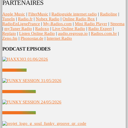
PARTENAIRES
Apple Music
|
FilterMusic
|
Radioguide internet radio
|
Radioline
|
TuneIn
|
Radio.fr
|
Nobex Radio
|
Online Radio Box
|
RadioEnLigneFrance
|
My-Radios.com
|
Mini Radio Player
|
Streema
|
myTuner Radio
|
Radoxo
|
Live Online Radio
|
Radio Expert
|
Replaio
|
Listen Online Radio
|
audio.regroup.io
|
Radios.com.br
|
Zeno.fm
|
Phonostar.de
|
Internet Radio
PODCAST EPISODES
HAXX303 01/06/2026
FUNKY SESSION 31/05/2026
FUNKY SESSION 24/05/2026