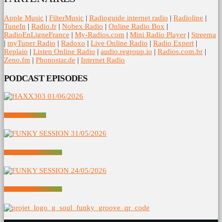
Apple Music
|
FilterMusic
|
Radioguide internet radio
|
Radioline
|
TuneIn
|
Radio.fr
|
Nobex Radio
|
Online Radio Box
|
RadioEnLigneFrance
|
My-Radios.com
|
Mini Radio Player
|
Streema
|
myTuner Radio
|
Radoxo
|
Live Online Radio
|
Radio Expert
|
Replaio
|
Listen Online Radio
|
audio.regroup.io
|
Radios.com.br
|
Zeno.fm
|
Phonostar.de
|
Internet Radio
PODCAST EPISODES
HAXX303 01/06/2026
FUNKY SESSION 31/05/2026
FUNKY SESSION 24/05/2026