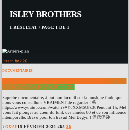
ISLEY BROTHERS
1 RÉSULTAT / PAGE 1 DE 1
insert_link
26
DOCUMENTAIRES
DOCUMENTAIRE | LET’S FUNK TONIGHT: UN VOYAGE
À TRAVERS LA MUSIQUE FUNK
Superbe documentaire, à but non lucratif sur la musique funk, que
nous vous conseillons VRAIMENT de regarder ! 🤩
https://www.youtube.com/watch?v=YcXXM6Ufx30Pendant 1h, Mel
vous fait plonger au cœur du funk des années 80 et de son influence
intemporelle. Bravo pour ton travail Mel Begyn ! 👏👏👏😀
TODAY
15 FÉVRIER 2024
265
26