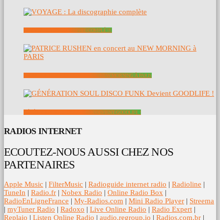
VOYAGE : LA DISCOGRAPHIE COMPLÈTE
PATRICE RUSHEN EN CONCERT AU NEW MORNING À PARIS
GÉNÉRATION SOUL DISCO FUNK DEVIENT GOODLIFE !
RADIOS INTERNET
ECOUTEZ-NOUS AUSSI CHEZ NOS
PARTENAIRES
Apple Music
|
FilterMusic
|
Radioguide internet radio
|
Radioline
|
TuneIn
|
Radio.fr
|
Nobex Radio
|
Online Radio Box
|
RadioEnLigneFrance
|
My-Radios.com
|
Mini Radio Player
|
Streema
|
myTuner Radio
|
Radoxo
|
Live Online Radio
|
Radio Expert
|
Replaio
|
Listen Online Radio
|
audio.regroup.io
|
Radios.com.br
|