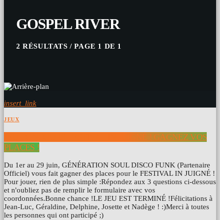
GOSPEL RIVER
2 RÉSULTATS / PAGE 1 DE 1
insert_link
JEUX
JEU CONCOURS FESTIVAL IN JUIGNÉ ! GAGNEZ VOS
PLACES !
Du 1er au 29 juin, GÉNÉRATION SOUL DISCO FUNK (Partenaire
Officiel) vous fait gagner des places pour le FESTIVAL IN JUIGNÉ !
Pour jouer, rien de plus simple :Répondez aux 3 questions ci-dessous
et n'oubliez pas de remplir le formulaire avec vos
coordonnées.Bonne chance !LE JEU EST TERMINÉ !Félicitations à
Jean-Luc, Géraldine, Delphine, Josette et Nadège ! :)Merci à toutes
les personnes qui ont participé ;)