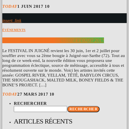
TODAY
1 JUIN 2017
10
insert_link
ÉVÉNEMENTS
FESTIVAL IN JUIGNÉ 30/06, 01/07 ET 02/07 2017
Le FESTIVAL IN JUIGNÉ revient les 30 juin, 1er et 2 juillet pour
souffler avec vous sa 2ème bougie à Juigné-sur-Sarthe (72). Tout au
long de ce week-end, la nouvelle édition vous proposera une
programmation éclectique, source de métissage, accessible à tous et
résolument ouverte sur le monde. Voici les artistes invités cette
année: GOSPEL RIVER, YELLAM, TÉTÉ, BABYLON CIRCUS,
THE SHOUGASHACK, MALTED MILK, BONEY FIELDS & THE
BONE’S PROJECT. […]
TODAY
27 MARS 2017
10
RECHERCHER
RECHERCHER
ARTICLES RÉCENTS