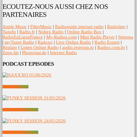
ECOUTEZ-NOUS AUSSI CHEZ NOS
PARTENAIRES
Apple Music
|
FilterMusic
|
Radioguide internet radio
|
Radioline
|
TuneIn
|
Radio.fr
|
Nobex Radio
|
Online Radio Box
|
RadioEnLigneFrance
|
My-Radios.com
|
Mini Radio Player
|
Streema
|
myTuner Radio
|
Radoxo
|
Live Online Radio
|
Radio Expert
|
Replaio
|
Listen Online Radio
|
audio.regroup.io
|
Radios.com.br
|
Zeno.fm
|
Phonostar.de
|
Internet Radio
PODCAST EPISODES
HAXX303 01/06/2026
FUNKY SESSION 31/05/2026
FUNKY SESSION 24/05/2026