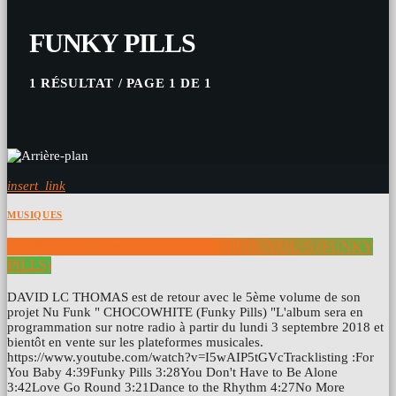
FUNKY PILLS
1 RÉSULTAT / PAGE 1 DE 1
insert_link
MUSIQUES
DAVID LC THOMAS – CHOCOWHITE, VOL. 5 (FUNKY
PILLS)
DAVID LC THOMAS est de retour avec le 5ème volume de son
projet Nu Funk " CHOCOWHITE (Funky Pills) "L'album sera en
programmation sur notre radio à partir du lundi 3 septembre 2018 et
bientôt en vente sur les plateformes musicales.
https://www.youtube.com/watch?v=I5wAIP5tGVcTracklisting :For
You Baby 4:39Funky Pills 3:28You Don't Have to Be Alone
3:42Love Go Round 3:21Dance to the Rhythm 4:27No More