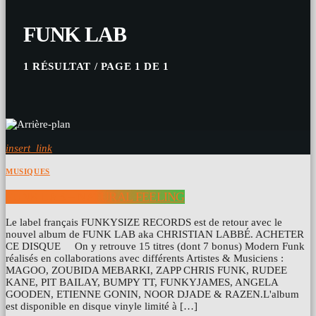
FUNK LAB
1 RÉSULTAT / PAGE 1 DE 1
insert_link
MUSIQUES
FUNK LAB – NATURAL FEELING
Le label français FUNKYSIZE RECORDS est de retour avec le
nouvel album de FUNK LAB aka CHRISTIAN LABBÉ. ACHETER
CE DISQUE On y retrouve 15 titres (dont 7 bonus) Modern Funk
réalisés en collaborations avec différents Artistes & Musiciens :
MAGOO, ZOUBIDA MEBARKI, ZAPP CHRIS FUNK, RUDEE
KANE, PIT BAILAY, BUMPY TT, FUNKYJAMES, ANGELA
GOODEN, ETIENNE GONIN, NOOR DJADE & RAZEN.L'album
est disponible en disque vinyle limité à […]