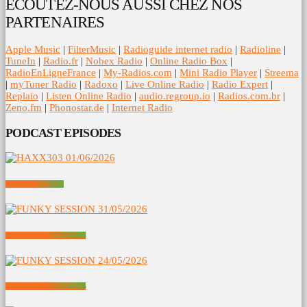
ECOUTEZ-NOUS AUSSI CHEZ NOS
PARTENAIRES
Apple Music
|
FilterMusic
|
Radioguide internet radio
|
Radioline
|
TuneIn
|
Radio.fr
|
Nobex Radio
|
Online Radio Box
|
RadioEnLigneFrance
|
My-Radios.com
|
Mini Radio Player
|
Streema
|
myTuner Radio
|
Radoxo
|
Live Online Radio
|
Radio Expert
|
Replaio
|
Listen Online Radio
|
audio.regroup.io
|
Radios.com.br
|
Zeno.fm
|
Phonostar.de
|
Internet Radio
PODCAST EPISODES
HAXX303 01/06/2026
FUNKY SESSION 31/05/2026
FUNKY SESSION 24/05/2026