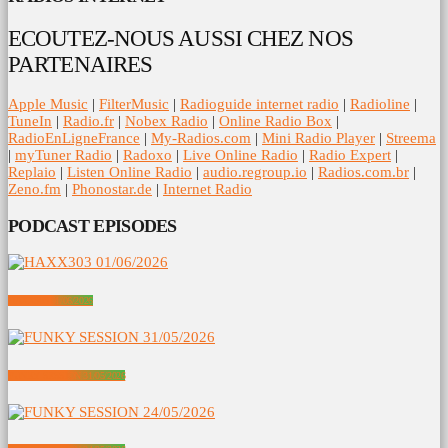
ECOUTEZ-NOUS AUSSI CHEZ NOS
PARTENAIRES
Apple Music
|
FilterMusic
|
Radioguide internet radio
|
Radioline
|
TuneIn
|
Radio.fr
|
Nobex Radio
|
Online Radio Box
|
RadioEnLigneFrance
|
My-Radios.com
|
Mini Radio Player
|
Streema
|
myTuner Radio
|
Radoxo
|
Live Online Radio
|
Radio Expert
|
Replaio
|
Listen Online Radio
|
audio.regroup.io
|
Radios.com.br
|
Zeno.fm
|
Phonostar.de
|
Internet Radio
PODCAST EPISODES
HAXX303 01/06/2026
FUNKY SESSION 31/05/2026