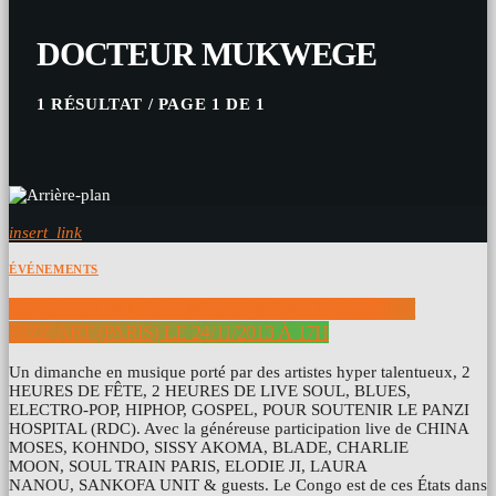
DOCTEUR MUKWEGE
1 RÉSULTAT / PAGE 1 DE 1
insert_link
ÉVÉNEMENTS
LOVE FOR PANZI CONCERT SOUL DE SOUTIEN
BIZZ’ART (PARIS) LE 24/11/2013 À 17H
Un dimanche en musique porté par des artistes hyper talentueux, 2
HEURES DE FÊTE, 2 HEURES DE LIVE SOUL, BLUES,
ELECTRO-POP, HIPHOP, GOSPEL, POUR SOUTENIR LE PANZI
HOSPITAL (RDC). Avec la généreuse participation live de CHINA
MOSES, KOHNDO, SISSY AKOMA, BLADE, CHARLIE
MOON, SOUL TRAIN PARIS, ELODIE JI, LAURA
NANOU, SANKOFA UNIT & guests. Le Congo est de ces États dans