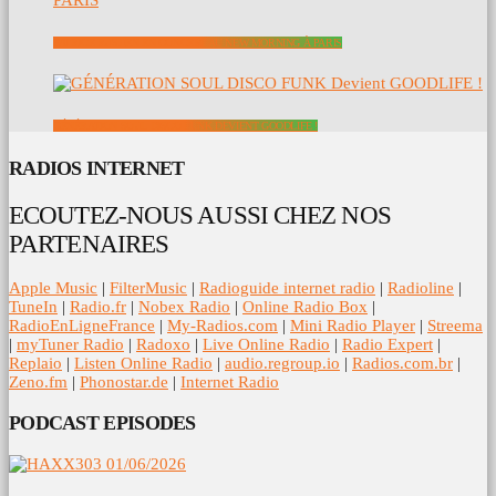
PATRICE RUSHEN EN CONCERT AU NEW MORNING À PARIS
GÉNÉRATION SOUL DISCO FUNK DEVIENT GOODLIFE !
RADIOS INTERNET
ECOUTEZ-NOUS AUSSI CHEZ NOS
PARTENAIRES
Apple Music
|
FilterMusic
|
Radioguide internet radio
|
Radioline
|
TuneIn
|
Radio.fr
|
Nobex Radio
|
Online Radio Box
|
RadioEnLigneFrance
|
My-Radios.com
|
Mini Radio Player
|
Streema
|
myTuner Radio
|
Radoxo
|
Live Online Radio
|
Radio Expert
|
Replaio
|
Listen Online Radio
|
audio.regroup.io
|
Radios.com.br
|
Zeno.fm
|
Phonostar.de
|
Internet Radio
PODCAST EPISODES