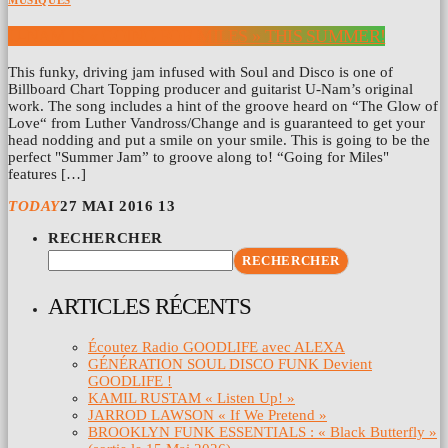
MUSIQUES
U-NAM IS « GOING FOR MILES » THIS SUMMER!
This funky, driving jam infused with Soul and Disco is one of
Billboard Chart Topping producer and guitarist U-Nam’s original
work. The song includes a hint of the groove heard on “The Glow of
Love“ from Luther Vandross/Change and is guaranteed to get your
head nodding and put a smile on your smile. This is going to be the
perfect "Summer Jam” to groove along to! “Going for Miles"
features […]
TODAY
27 MAI 2016
13
RECHERCHER
RECHERCHER
ARTICLES RÉCENTS
Écoutez Radio GOODLIFE avec ALEXA
GÉNÉRATION SOUL DISCO FUNK Devient
GOODLIFE !
KAMIL RUSTAM « Listen Up! »
JARROD LAWSON « If We Pretend »
BROOKLYN FUNK ESSENTIALS : « Black Butterfly »