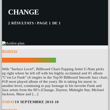
CHANGE
2 RÉSULTATS / PAGE 1 DE 1
MUSIQUES
U-NAM « SURFACE LEVEL »
With "Surface Level", Billboard Chart-Topping Artist U-Nam picks
up right where he left off with his highly acclaimed and #1 album
"C’est Le Funk" (4 singles in the Top30 Billboard Smooth Jazz chart,
#18 most played album of the year). He is taking his music to
another level, continuing to pay homage to his favorite Funk and
Jazz artists from the 80’s (Change, Dayton, Midnight Star, Michael
Jackson, Maze and […]
TODAY
19 SEPTEMBRE 2016
10