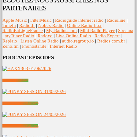
ECOUTEZ-NOUS AUSSI CHEZ NOS
PARTENAIRES
Apple Music
|
FilterMusic
|
Radioguide internet radio
|
Radioline
|
TuneIn
|
Radio.fr
|
Nobex Radio
|
Online Radio Box
|
RadioEnLigneFrance
|
My-Radios.com
|
Mini Radio Player
|
Streema
|
myTuner Radio
|
Radoxo
|
Live Online Radio
|
Radio Expert
|
Replaio
|
Listen Online Radio
|
audio.regroup.io
|
Radios.com.br
|
Zeno.fm
|
Phonostar.de
|
Internet Radio
PODCAST EPISODES
HAXX303 01/06/2026
FUNKY SESSION 31/05/2026
FUNKY SESSION 24/05/2026