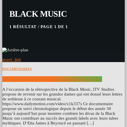
BLACK MUSIC
1 RÉSULTAT / PAGE 1 DE 1
insert_link
DOCUMENTAIRES
FRANCE Ô : LES DIVAS DE LA BLACK MUSIC
A l’occasion de la rétrospective de la Black Music, ITV Studios
propose de revenir sur les grandes dames qui ont donné leurs lettres
de noblesse à ce courant musical.
https://www.dailymotion.com/video/x1k337s Ce documentaire
propose un suivi chronologique depuis le début des année 30
jusqu’à aujourd’hui pour montrer combien les divas de la Black
Music ont contribuer au succès des grands labels avec leurs tubes
mythiques. D’Etta James à Beyoncé en passant […]