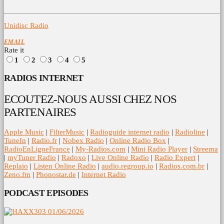
Unidisc Radio
EMAIL
Rate it
1
2
3
4
5
RADIOS INTERNET
ECOUTEZ-NOUS AUSSI CHEZ NOS
PARTENAIRES
Apple Music
|
FilterMusic
|
Radioguide internet radio
|
Radioline
|
TuneIn
|
Radio.fr
|
Nobex Radio
|
Online Radio Box
|
RadioEnLigneFrance
|
My-Radios.com
|
Mini Radio Player
|
Streema
|
myTuner Radio
|
Radoxo
|
Live Online Radio
|
Radio Expert
|
Replaio
|
Listen Online Radio
|
audio.regroup.io
|
Radios.com.br
|
Zeno.fm
|
Phonostar.de
|
Internet Radio
PODCAST EPISODES