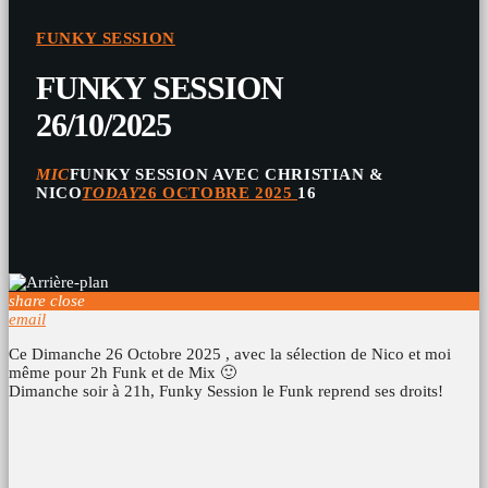
FUNKY SESSION
FUNKY SESSION
26/10/2025
MIC
FUNKY SESSION AVEC CHRISTIAN &
NICO
TODAY
26 OCTOBRE 2025
16
share
close
email
Ce Dimanche 26 Octobre 2025 , avec la sélection de Nico et moi
même pour 2h Funk et de Mix 🙂
Dimanche soir à 21h, Funky Session le Funk reprend ses droits!