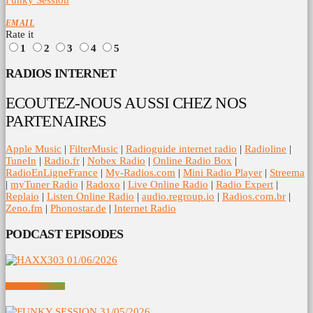
EMAIL
Rate it
1
2
3
4
5
RADIOS INTERNET
ECOUTEZ-NOUS AUSSI CHEZ NOS
PARTENAIRES
Apple Music
|
FilterMusic
|
Radioguide internet radio
|
Radioline
|
TuneIn
|
Radio.fr
|
Nobex Radio
|
Online Radio Box
|
RadioEnLigneFrance
|
My-Radios.com
|
Mini Radio Player
|
Streema
|
myTuner Radio
|
Radoxo
|
Live Online Radio
|
Radio Expert
|
Replaio
|
Listen Online Radio
|
audio.regroup.io
|
Radios.com.br
|
Zeno.fm
|
Phonostar.de
|
Internet Radio
PODCAST EPISODES
HAXX303 01/06/2026