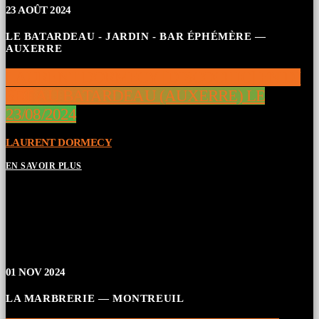
23
AOÛT 2024
LE BATARDEAU - JARDIN - BAR ÉPHÉMÈRE —
AUXERRE
LAURENT DORMECY [DISCOCHIC] EN DJ
SET AU BATARDEAU (AUXERRE) LE
23/08/2024
LAURENT DORMECY
EN SAVOIR PLUS
01
NOV 2024
LA MARBRERIE — MONTREUIL