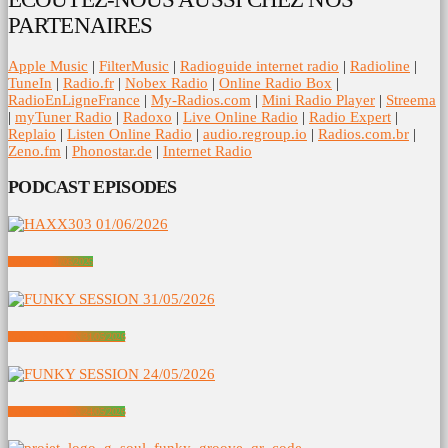
PARTENAIRES
Apple Music
|
FilterMusic
|
Radioguide internet radio
|
Radioline
|
TuneIn
|
Radio.fr
|
Nobex Radio
|
Online Radio Box
|
RadioEnLigneFrance
|
My-Radios.com
|
Mini Radio Player
|
Streema
|
myTuner Radio
|
Radoxo
|
Live Online Radio
|
Radio Expert
|
Replaio
|
Listen Online Radio
|
audio.regroup.io
|
Radios.com.br
|
Zeno.fm
|
Phonostar.de
|
Internet Radio
PODCAST EPISODES
HAXX303 01/06/2026
FUNKY SESSION 31/05/2026
FUNKY SESSION 24/05/2026