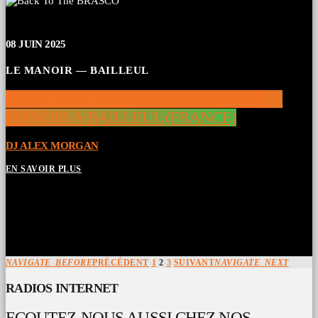
08
JUIN 2025
LE MANOIR — BAILLEUL
BACK TO THE BRASCO – 08/06/2025 AU
MANOIR À BAILLEUL (FRANCE)
DJ ALEX MORGAN
EN SAVOIR PLUS
NAVIGATE_BEFORE
PRÉCÉDENT
1
2
3
SUIVANT
NAVIGATE_NEXT
RADIOS INTERNET
ECOUTEZ-NOUS AUSSI CHEZ NOS