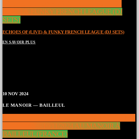
EAST SIDE FUNK #2 AVEC ECHOES OF
(LIVE) & FUNKY FRENCH LEAGUE (DJ
SETS)
ECHOES OF (LIVE) & FUNKY FRENCH LEAGUE (DJ SETS)
EN SAVOIR PLUS
10
NOV 2024
LE MANOIR — BAILLEUL
BACK TO THE BRASCO / ALEX MORGAN’S
BIRTHDAY – 10/11/2024 AU MANOIR À
BAILLEUL (FRANCE)