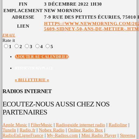
FIN
3 DÉCEMBRE 2022 1H30
EMPLACEMENT
NEW MORNING
ADRESSE
7-9 RUE DES PETITES ÉCURIES, 75010 
HTTPS://WWW.NEWMORNING.COM/202
LIEN
5609-SIDNEY-50-ANS-DE-METIER-.HT
EMAIL
Rate it
1
2
3
4
5
AJOUTER AU CALENDRIER
RÉSERVER MA PLACE
≡ BILLETTERIE ≡
RADIOS INTERNET
ECOUTEZ-NOUS AUSSI CHEZ NOS
PARTENAIRES
Apple Music
|
FilterMusic
|
Radioguide internet radio
|
Radioline
|
TuneIn
|
Radio.fr
|
Nobex Radio
|
Online Radio Box
|
RadioEnLigneFrance
|
My-Radios.com
|
Mini Radio Player
|
Streema