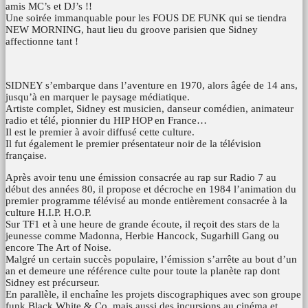
amis MC’s et DJ’s !!
Une soirée immanquable pour les FOUS DE FUNK qui se tiendra
NEW MORNING, haut lieu du groove parisien que Sidney
affectionne tant !
SIDNEY s’embarque dans l’aventure en 1970, alors âgée de 14 ans,
jusqu’à en marquer le paysage médiatique.
Artiste complet, Sidney est musicien, danseur comédien, animateur
radio et télé, pionnier du HIP HOP en France…
Il est le premier à avoir diffusé cette culture.
Il fut également le premier présentateur noir de la télévision
française.
Après avoir tenu une émission consacrée au rap sur Radio 7 au
début des années 80, il propose et décroche en 1984 l’animation du
premier programme télévisé au monde entièrement consacrée à la
culture H.I.P. H.O.P.
Sur TF1 et à une heure de grande écoute, il reçoit des stars de la
jeunesse comme Madonna, Herbie Hancock, Sugarhill Gang ou
encore The Art of Noise.
Malgré un certain succès populaire, l’émission s’arrête au bout d’un
an et demeure une référence culte pour toute la planète rap dont
Sidney est précurseur.
En parallèle, il enchaîne les projets discographiques avec son groupe
funk Black White & Co, mais aussi des incursions au cinéma et