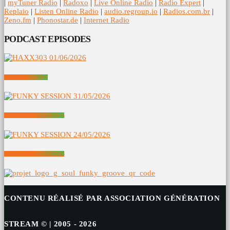
|
myTuner Radio
|
Radoxo
|
Live Online Radio
|
Radio Expert
|
Replaio
|
Listen Online Radio
|
audio.regroup.io
|
Radios.com.br
|
Zeno.fm
|
Phonostar.de
|
Internet Radio
PODCAST EPISODES
HAXX303 01/06/2026
FUNKY SESSION 31/05/2026
FUNKY SESSION 24/05/2026
CONTENU RÉALISÉ PAR ASSOCIATION GÉNÉRATION
STREAM © | 2005 - 2026