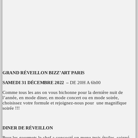
GRAND RÉVEILLON BIZZ’ART PARIS
SAMEDI 31 DÉCEMBRE 2022 –
DE 20H A 6h00
Comme tous les ans on vous bichonne pour la dernière nuit de
l’année, en mode diner, en mode concert ou en mode soirée,
choisissez votre formule et rejoignez-nous pour une magnifique
soirée !!!
DINER DE RÉVEILLON
Pour les gourmets le chef a concocté un menu trois étoiles, soigné,