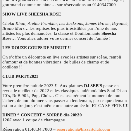
gourmand comme on aime… sur réservations au 0140347000
SHOW LIVE SHEESHA ROSE
Chaka Khan, Aretha Franklin, Les Jacksons, James Brown, Beyoncé,
Bruno Mars…
les reprises les plus irrésistibles par l’une de nos
artistes les plus demandées, la classe et Bouillonnante
Sheesha
Rose
… Vous allez adorer votre dernier concert de l’année !
LES DOUZE COUPS DE MINUIT !!
On s’offre un décompte en live avec les artistes sur scène, rempli
d’amour et de bonnes vibrations, de bulles de champ et de
cotillons !!
CLUB PARTY2023
Votre première nuit de 2023 !! Aux platines
DJ SEB’S
passe en
revue le meilleur de 2022 et les classiques indémodables Soul Disco
70’s, RnB 90’s, Pop, Club… C’est assurément le moment de tout
lâcher , de tout donner sans passer au lendemain, par ce que demain
est un autre jour, c’est même une autre année lol ET CA SE FETE !!!!
DINER * CONCERT * SOIREE dès 20h30
120€ avec 1 coupe de champagne
Réservation 01.40.34.7000 –
reservation@bizzartclub.com