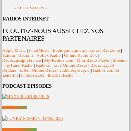
≡ RÉSERVATION ≡
RADIOS INTERNET
ECOUTEZ-NOUS AUSSI CHEZ NOS
PARTENAIRES
Apple Music
|
FilterMusic
|
Radioguide internet radio
|
Radioline
|
TuneIn
|
Radio.fr
|
Nobex Radio
|
Online Radio Box
|
RadioEnLigneFrance
|
My-Radios.com
|
Mini Radio Player
|
Streema
|
myTuner Radio
|
Radoxo
|
Live Online Radio
|
Radio Expert
|
Replaio
|
Listen Online Radio
|
audio.regroup.io
|
Radios.com.br
|
Zeno.fm
|
Phonostar.de
|
Internet Radio
PODCAST EPISODES
HAXX303 01/06/2026
FUNKY SESSION 31/05/2026