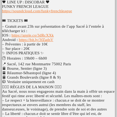
🖤 LINE UP : DISCOBAR 🖤
FUNKY FRENCH LEAGUE
https://soundcloud.com/funkyfrenchleague
🎟 TICKETS 🎟
– Gratuit avant 23h sur présentation de l’app Sacré à l’entrée à
télécharger ici :
IOS :
https://apple.co/3dRcXXk
Android :
https://bit.ly/3fZadsV
– Préventes : à partir de 10€
– Sur place : 20€
✨ INFOS PRATIQUES ✨
🕑 Horaires : 19h00 – 6h00
📍 Sacré, 142 rue Montmartre 75002 Paris
🚈 Bourse, Sentier (ligne 3)
🚈 Réaumur-Sébastopol (ligne 4)
🚈 Grands Boulevards (ligne 8 & 9)
🧥 Vestiaire uniquement en cash
💆🏻‍♀️ RÈGLES DE LA MAISON 💆🏻‍♂️
Au Sacré, nous nous engageons main dans la main à offrir un espace
festif qui rime avec liberté et sécurité. Les maîtres-mots sont :
– Le respect + la bienveillance : chacun.e se doit de se montrer
respectueux.se envers autrui (les membres du staff, les
danseur.euses, le voisinage), de prendre soin de soi et des autres
– La liberté : chacun.e doit se sentir libre d’être qui iel est, de