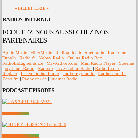
≡ BILLETTERIE ≡
RADIOS INTERNET
ECOUTEZ-NOUS AUSSI CHEZ NOS
PARTENAIRES
Apple Music
|
FilterMusic
|
Radioguide internet radio
|
Radioline
|
TuneIn
|
Radio.fr
|
Nobex Radio
|
Online Radio Box
|
RadioEnLigneFrance
|
My-Radios.com
|
Mini Radio Player
|
Streema
|
myTuner Radio
|
Radoxo
|
Live Online Radio
|
Radio Expert
|
Replaio
|
Listen Online Radio
|
audio.regroup.io
|
Radios.com.br
|
Zeno.fm
|
Phonostar.de
|
Internet Radio
PODCAST EPISODES
HAXX303 01/06/2026
FUNKY SESSION 31/05/2026