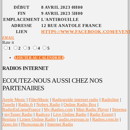
DÉBUT
8 AVRIL 2023 0H00
FIN
9 AVRIL 2023 5H00
EMPLACEMENT
L'ANTIROUILLE
ADRESSE
12 RUE ANATOLE FRANCE
LIEN
HTTPS://WWW.FACEBOOK.COM/EVENTS/
EMAIL
Rate it
1
2
3
4
5
AJOUTER AU CALENDRIER
RADIOS INTERNET
ECOUTEZ-NOUS AUSSI CHEZ NOS
PARTENAIRES
Apple Music
|
FilterMusic
|
Radioguide internet radio
|
Radioline
|
TuneIn
|
Radio.fr
|
Nobex Radio
|
Online Radio Box
|
RadioEnLigneFrance
|
My-Radios.com
|
Mini Radio Player
|
Streema
|
myTuner Radio
|
Radoxo
|
Live Online Radio
|
Radio Expert
|
Replaio
|
Listen Online Radio
|
audio.regroup.io
|
Radios.com.br
|
Zeno.fm
|
Phonostar.de
|
Internet Radio