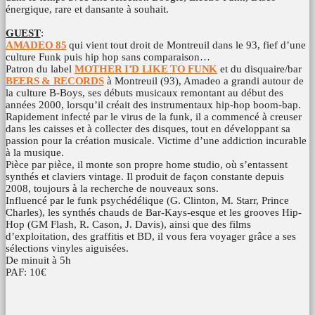
énergique, rare et dansante à souhait.
GUEST
:
AMADEO 85
qui vient tout droit de Montreuil dans le 93, fief d’une
culture Funk puis hip hop sans comparaison…
Patron du label
MOTHER I’D LIKE TO FUNK
et du disquaire/bar
BEERS & RECORDS
à Montreuil (93), Amadeo a grandi autour de
la culture B-Boys, ses débuts musicaux remontant au début des
années 2000, lorsqu’il créait des instrumentaux hip-hop boom-bap.
Rapidement infecté par le virus de la funk, il a commencé à creuser
dans les caisses et à collecter des disques, tout en développant sa
passion pour la création musicale. Victime d’une addiction incurable
à la musique.
Pièce par pièce, il monte son propre home studio, où s’entassent
synthés et claviers vintage. Il produit de façon constante depuis
2008, toujours à la recherche de nouveaux sons.
Influencé par le funk psychédélique (G. Clinton, M. Starr, Prince
Charles), les synthés chauds de Bar-Kays-esque et les grooves Hip-
Hop (GM Flash, R. Cason, J. Davis), ainsi que des films
d’exploitation, des graffitis et BD, il vous fera voyager grâce a ses
sélections vinyles aiguisées.
De minuit à 5h
PAF: 10€