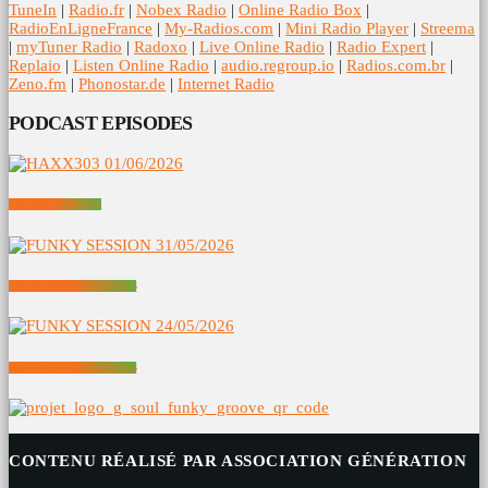
TuneIn
|
Radio.fr
|
Nobex Radio
|
Online Radio Box
|
RadioEnLigneFrance
|
My-Radios.com
|
Mini Radio Player
|
Streema
|
myTuner Radio
|
Radoxo
|
Live Online Radio
|
Radio Expert
|
Replaio
|
Listen Online Radio
|
audio.regroup.io
|
Radios.com.br
|
Zeno.fm
|
Phonostar.de
|
Internet Radio
PODCAST EPISODES
HAXX303 01/06/2026
FUNKY SESSION 31/05/2026
FUNKY SESSION 24/05/2026
CONTENU RÉALISÉ PAR ASSOCIATION GÉNÉRATION