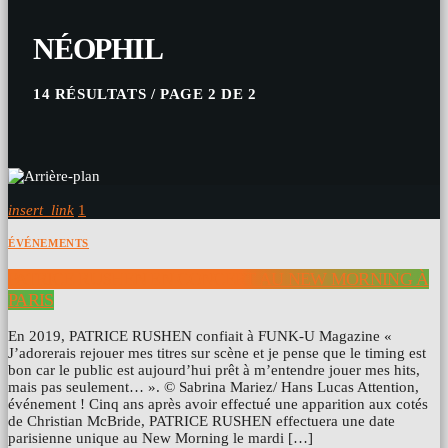
NÉOPHIL
14 RÉSULTATS / PAGE 2 DE 2
insert_link
1
ÉVÉNEMENTS
PATRICE RUSHEN EN CONCERT AU NEW MORNING À
PARIS
En 2019, PATRICE RUSHEN confiait à FUNK-U Magazine «
J’adorerais rejouer mes titres sur scène et je pense que le timing est
bon car le public est aujourd’hui prêt à m’entendre jouer mes hits,
mais pas seulement… ». © Sabrina Mariez/ Hans Lucas Attention,
événement ! Cinq ans après avoir effectué une apparition aux cotés
de Christian McBride, PATRICE RUSHEN effectuera une date
parisienne unique au New Morning le mardi […]