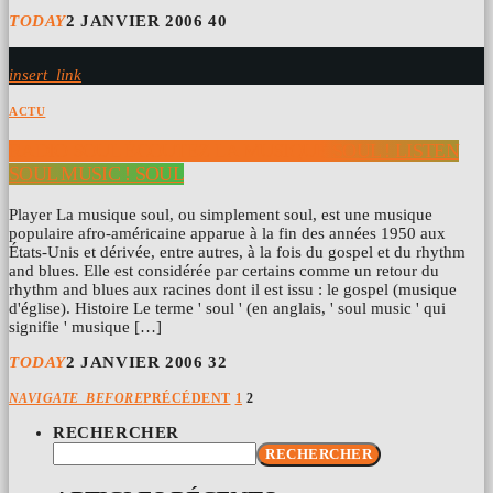
TODAY
2 JANVIER 2006
40
insert_link
ACTU
RADIO SOUL ÉCOUTEZ LA MUSIQUE SOUL ! LISTEN
SOUL MUSIC ! SOUL
Player La musique soul, ou simplement soul, est une musique
populaire afro-américaine apparue à la fin des années 1950 aux
États-Unis et dérivée, entre autres, à la fois du gospel et du rhythm
and blues. Elle est considérée par certains comme un retour du
rhythm and blues aux racines dont il est issu : le gospel (musique
d'église). Histoire Le terme ' soul ' (en anglais, ' soul music ' qui
signifie ' musique […]
TODAY
2 JANVIER 2006
32
NAVIGATE_BEFORE
PRÉCÉDENT
1
2
RECHERCHER
RECHERCHER