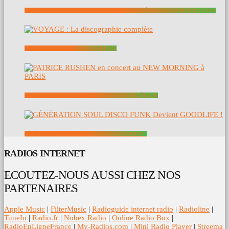
DOCUMENTAIRE | LET’S FUNK TONIGHT: UN VOYAGE À TRAVERS LA MUSIQUE FUNK
VOYAGE : LA DISCOGRAPHIE COMPLÈTE
PATRICE RUSHEN EN CONCERT AU NEW MORNING À PARIS
GÉNÉRATION SOUL DISCO FUNK DEVIENT GOODLIFE !
RADIOS INTERNET
ECOUTEZ-NOUS AUSSI CHEZ NOS
PARTENAIRES
Apple Music
|
FilterMusic
|
Radioguide internet radio
|
Radioline
|
TuneIn
|
Radio.fr
|
Nobex Radio
|
Online Radio Box
|
RadioEnLigneFrance
|
My-Radios.com
|
Mini Radio Player
|
Streema