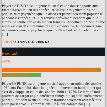
Player Le DISCO est un genre musical et une danse apparus aux
États-Unis au milieu des années 1970. Issu des genres funk, soul,
pop, salsa et psychédélique, le disco est particulièrement popularisé
pendant les années 1970, et revivra brièvement pendant quelque
temps. Le terme dérive du mot en français ' discothèque '. Son public
initial est issu des communautés afro-américaine, latino-américaine,
italo-américaine, et psychédélique de New York et Philadelphie à
[…]
TODAY
2 JANVIER 2006
62
insert_link
ACTU
RADIO FUNK ÉCOUTEZ LA MUSIQUE FUNK ! LISTEN
FUNK MUSIC ! FUNK
Player Le FUNK est un genre musical apparu au milieu des années
1960 aux États-Unis dans la lignée du mouvement hard bop et qui
s'est développé au cours des années 1960 et 1970. Le terme ' funk '
provient de l'argot anglo-américain funky, qui signifie littéralement '
puant ', ' qui sent la sueur ', insulte traditionnellement adressée aux
noirs par les WASP et reprise ensuite à leur compte par […]