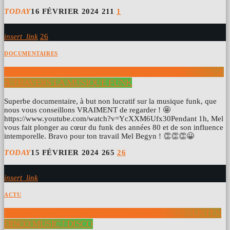
TODAY
16 FÉVRIER 2024
211
1
insert_link
26
DOCUMENTAIRES
DOCUMENTAIRE | LET’S FUNK TONIGHT: UN VOYAGE
À TRAVERS LA MUSIQUE FUNK
Superbe documentaire, à but non lucratif sur la musique funk, que
nous vous conseillons VRAIMENT de regarder ! 🤩
https://www.youtube.com/watch?v=YcXXM6Ufx30Pendant 1h, Mel
vous fait plonger au cœur du funk des années 80 et de son influence
intemporelle. Bravo pour ton travail Mel Begyn ! 👏👏👏😀
TODAY
15 FÉVRIER 2024
265
26
insert_link
ACTU
RADIO DISCO ÉCOUTEZ LA MUSIQUE DISCO ! LISTEN
DISCO MUSIC ! DISCO