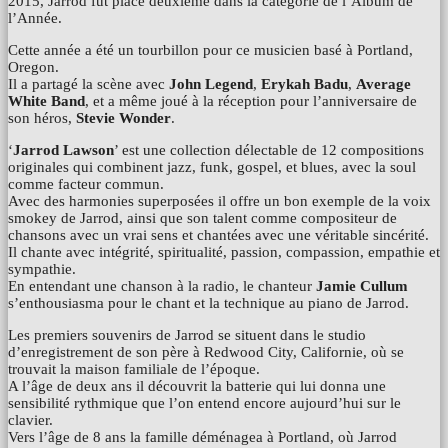
2015, Jarrod fut placé deuxième dans la catégorie de l’Album de
l’Année.
Cette année a été un tourbillon pour ce musicien basé à Portland,
Oregon.
Il a partagé la scène avec
John Legend
,
Erykah Badu
,
Average
White Band
, et a même joué à la réception pour l’anniversaire de
son héros,
Stevie Wonder
.
‘
Jarrod Lawson
’ est une collection délectable de 12 compositions
originales qui combinent jazz, funk, gospel, et blues, avec la soul
comme facteur commun.
Avec des harmonies superposées il offre un bon exemple de la voix
smokey de Jarrod, ainsi que son talent comme compositeur de
chansons avec un vrai sens et chantées avec une véritable sincérité.
Il chante avec intégrité, spiritualité, passion, compassion, empathie et
sympathie.
En entendant une chanson à la radio, le chanteur
Jamie Cullum
s’enthousiasma pour le chant et la technique au piano de Jarrod.
Les premiers souvenirs de Jarrod se situent dans le studio
d’enregistrement de son père à Redwood City, Californie, où se
trouvait la maison familiale de l’époque.
A l’âge de deux ans il découvrit la batterie qui lui donna une
sensibilité rythmique que l’on entend encore aujourd’hui sur le
clavier.
Vers l’âge de 8 ans la famille déménagea à Portland, où Jarrod