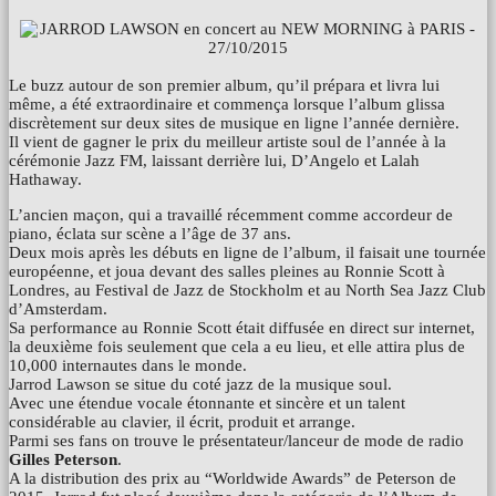
Le buzz autour de son premier album, qu’il prépara et livra lui
même, a été extraordinaire et commença lorsque l’album glissa
discrètement sur deux sites de musique en ligne l’année dernière.
Il vient de gagner le prix du meilleur artiste soul de l’année à la
cérémonie Jazz FM, laissant derrière lui, D’Angelo et Lalah
Hathaway.
L’ancien maçon, qui a travaillé récemment comme accordeur de
piano, éclata sur scène a l’âge de 37 ans.
Deux mois après les débuts en ligne de l’album, il faisait une tournée
européenne, et joua devant des salles pleines au Ronnie Scott à
Londres, au Festival de Jazz de Stockholm et au North Sea Jazz Club
d’Amsterdam.
Sa performance au Ronnie Scott était diffusée en direct sur internet,
la deuxième fois seulement que cela a eu lieu, et elle attira plus de
10,000 internautes dans le monde.
Jarrod Lawson se situe du coté jazz de la musique soul.
Avec une étendue vocale étonnante et sincère et un talent
considérable au clavier, il écrit, produit et arrange.
Parmi ses fans on trouve le présentateur/lanceur de mode de radio
Gilles Peterson
.
A la distribution des prix au “Worldwide Awards” de Peterson de