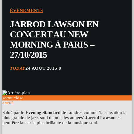
ÉVÉNEMENTS
JARROD LAWSON EN
CONCERT AU NEW
MORNING À PARIS –
27/10/2015
TODAY
24 AOÛT 2015
8
share
close
email
Salué par le
Evening Standard
de Londres comme ‘la sensation la
plus grande de jazz-soul depuis des années’
Jarrod Lawson
est
peut-être la star la plus brillante de la musique soul.