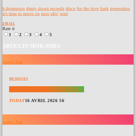
b.thompson
diggy down recordz
disco
for the love
funk
generation
it's time to move on
ness
oliv'
soul
EMAIL
Rate it
1
2
3
4
5
ARTICLES SIMILAIRES
insert_link
MUSIQUES
KAMIL RUSTAM « LISTEN UP! »
TODAY
16 AVRIL 2026
56
insert_link