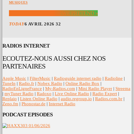
MUSIQUES
JARROD LAWSON « IF WE PRETEND »
TODAY
6 AVRIL 2026
32
RADIOS INTERNET
ECOUTEZ-NOUS AUSSI CHEZ NOS
PARTENAIRES
Apple Music
|
FilterMusic
|
Radioguide internet radio
|
Radioline
|
TuneIn
|
Radio.fr
|
Nobex Radio
|
Online Radio Box
|
RadioEnLigneFrance
|
My-Radios.com
|
Mini Radio Player
|
Streema
|
myTuner Radio
|
Radoxo
|
Live Online Radio
|
Radio Expert
|
Replaio
|
Listen Online Radio
|
audio.regroup.io
|
Radios.com.br
|
Zeno.fm
|
Phonostar.de
|
Internet Radio
PODCAST EPISODES