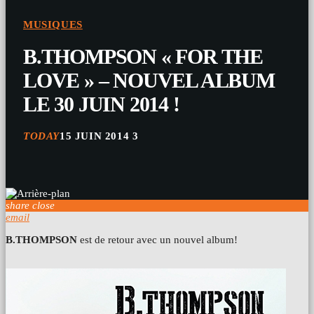
MUSIQUES
B.THOMPSON « FOR THE
LOVE » – NOUVEL ALBUM
LE 30 JUIN 2014 !
TODAY
15 JUIN 2014
3
share
close
email
B.THOMPSON
est de retour avec un nouvel album!