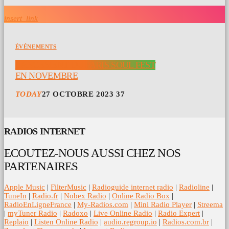
insert_link
ÉVÉNEMENTS
LANCEMENT DU PARIS SOUL FEST
EN NOVEMBRE
TODAY
27 OCTOBRE 2023
37
RADIOS INTERNET
ECOUTEZ-NOUS AUSSI CHEZ NOS
PARTENAIRES
Apple Music
|
FilterMusic
|
Radioguide internet radio
|
Radioline
|
TuneIn
|
Radio.fr
|
Nobex Radio
|
Online Radio Box
|
RadioEnLigneFrance
|
My-Radios.com
|
Mini Radio Player
|
Streema
|
myTuner Radio
|
Radoxo
|
Live Online Radio
|
Radio Expert
|
Replaio
|
Listen Online Radio
|
audio.regroup.io
|
Radios.com.br
|