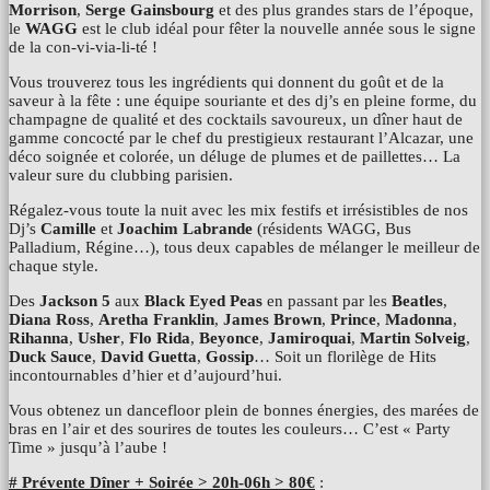
Morrison
,
Serge Gainsbourg
et des plus grandes stars de l’époque,
le
WAGG
est le club idéal pour fêter la nouvelle année sous le signe
de la con-vi-via-li-té !
Vous trouverez tous les ingrédients qui donnent du goût et de la
saveur à la fête : une équipe souriante et des dj’s en pleine forme, du
champagne de qualité et des cocktails savoureux, un dîner haut de
gamme concocté par le chef du prestigieux restaurant l’Alcazar, une
déco soignée et colorée, un déluge de plumes et de paillettes… La
valeur sure du clubbing parisien.
Régalez-vous toute la nuit avec les mix festifs et irrésistibles de nos
Dj’s
Camille
et
Joachim Labrande
(résidents WAGG, Bus
Palladium, Régine…), tous deux capables de mélanger le meilleur de
chaque style.
Des
Jackson 5
aux
Black Eyed Peas
en passant par les
Beatles
,
Diana Ross
,
Aretha Franklin
,
James Brown
,
Prince
,
Madonna
,
Rihanna
,
Usher
,
Flo Rida
,
Beyonce
,
Jamiroquai
,
Martin Solveig
,
Duck Sauce
,
David Guetta
,
Gossip
… Soit un florilège de Hits
incontournables d’hier et d’aujourd’hui.
Vous obtenez un dancefloor plein de bonnes énergies, des marées de
bras en l’air et des sourires de toutes les couleurs… C’est « Party
Time » jusqu’à l’aube !
# Prévente Dîner + Soirée > 20h-06h > 80€
: