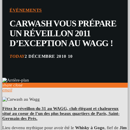
ÉVÉNEMENTS
CARWASH VOUS PRÉPARE
UN RÉVEILLON 2011
D’EXCEPTION AU WAGG !
TODAY
2 DÉCEMBRE 2010
10
share
close
email
Fêtez le réveillon du 31 au WAGG, club élégant et chaleureux
situé au coeur de l’un des plus beaux quartiers de Paris, Saint-
Germain des Prés.
Lieu devenu mythique pour avoir été le
Whisky à Gogo
, fief de
Jim