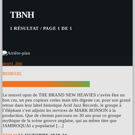
TBNH
1 RÉSULTAT / PAGE 1 DE 1
insert_link
MUSIQUES
THE BRAND NEW HEAVIES « TBNH »
Le nouvel opus de THE BRAND NEW HEAVIES s’avère être un
bon cru, un peu copieux certes mais très digeste car, pour son grand
retour dans leur label historique Acid Jazz Records, le groupe à
l’éléphant s’est adjoint les services de MARK RONSON à la
production. Que de chemin parcouru en 30 ans pour ce groupe
mythique de la scène groove anglaise, qui au même titre que
JAMIROQUAI a popularisé […]