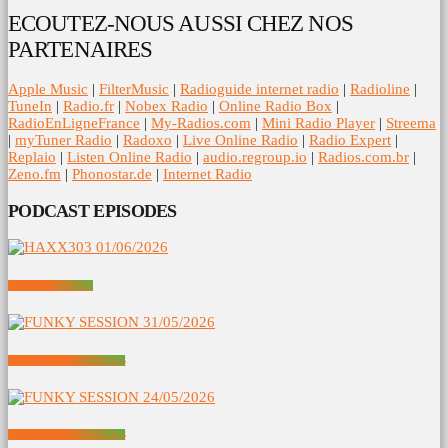
ECOUTEZ-NOUS AUSSI CHEZ NOS
PARTENAIRES
Apple Music
|
FilterMusic
|
Radioguide internet radio
|
Radioline
|
TuneIn
|
Radio.fr
|
Nobex Radio
|
Online Radio Box
|
RadioEnLigneFrance
|
My-Radios.com
|
Mini Radio Player
|
Streema
|
myTuner Radio
|
Radoxo
|
Live Online Radio
|
Radio Expert
|
Replaio
|
Listen Online Radio
|
audio.regroup.io
|
Radios.com.br
|
Zeno.fm
|
Phonostar.de
|
Internet Radio
PODCAST EPISODES
HAXX303 01/06/2026
FUNKY SESSION 31/05/2026
FUNKY SESSION 24/05/2026