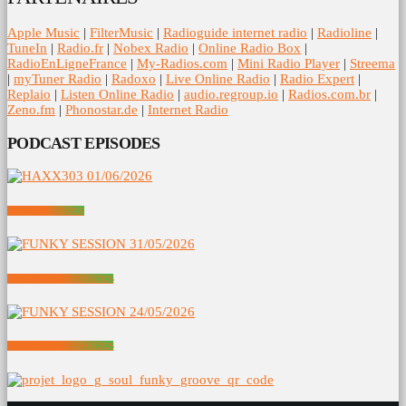
Apple Music
|
FilterMusic
|
Radioguide internet radio
|
Radioline
|
TuneIn
|
Radio.fr
|
Nobex Radio
|
Online Radio Box
|
RadioEnLigneFrance
|
My-Radios.com
|
Mini Radio Player
|
Streema
|
myTuner Radio
|
Radoxo
|
Live Online Radio
|
Radio Expert
|
Replaio
|
Listen Online Radio
|
audio.regroup.io
|
Radios.com.br
|
Zeno.fm
|
Phonostar.de
|
Internet Radio
PODCAST EPISODES
HAXX303 01/06/2026
FUNKY SESSION 31/05/2026
FUNKY SESSION 24/05/2026