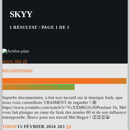
SKYY
1 RÉSULTAT / PAGE 1 DE 1
insert_link
26
DOCUMENTAIRES
DOCUMENTAIRE | LET’S FUNK TONIGHT: UN VOYAGE
À TRAVERS LA MUSIQUE FUNK
Superbe documentaire, à but non lucratif sur la musique funk, que
nous vous conseillons VRAIMENT de regarder ! 🤩
https://www.youtube.com/watch?v=YcXXM6Ufx30Pendant 1h, Mel
vous fait plonger au cœur du funk des années 80 et de son influence
intemporelle. Bravo pour ton travail Mel Begyn ! 👏👏👏😀
TODAY
15 FÉVRIER 2024
265
26