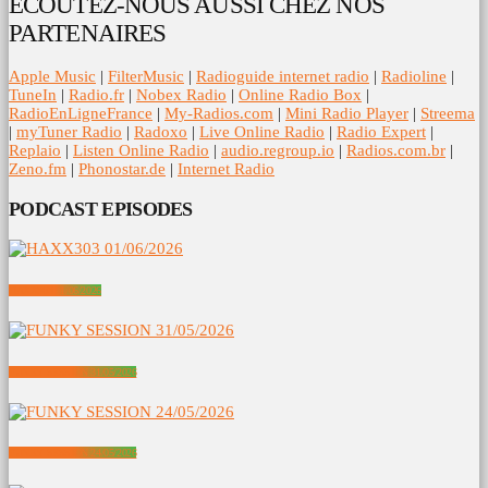
ECOUTEZ-NOUS AUSSI CHEZ NOS
PARTENAIRES
Apple Music
|
FilterMusic
|
Radioguide internet radio
|
Radioline
|
TuneIn
|
Radio.fr
|
Nobex Radio
|
Online Radio Box
|
RadioEnLigneFrance
|
My-Radios.com
|
Mini Radio Player
|
Streema
|
myTuner Radio
|
Radoxo
|
Live Online Radio
|
Radio Expert
|
Replaio
|
Listen Online Radio
|
audio.regroup.io
|
Radios.com.br
|
Zeno.fm
|
Phonostar.de
|
Internet Radio
PODCAST EPISODES
HAXX303 01/06/2026
FUNKY SESSION 31/05/2026
FUNKY SESSION 24/05/2026