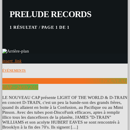
PRELUDE RECORDS
1 RÉSULTAT / PAGE 1 DE 1
insert_link
ÉVÉNEMENTS
LIGHT OF THE WORLD INVITE D-TRAIN AU NOUVEAU
CAP – 24/03/2018
LE NOUVEAU CAP présente LIGHT OF THE WORLD & D-TRAIN
en concert D-TRAIN, c'est un peu la bande-son des grands frères,
quand ils allaient en boite à la Confusion, au Pacifique ou au Mimi
Pinson. Avec des tubes post-DiscoFunk efficaces, aptes à remplir
illico tous les dancefloors de la planète, JAMES "D-TRAIN"
WILLIAMS et son acolyte HUBERT EAVES se sont rencontrés à
Brooklyn à la fin des 70's. Ils signent […]