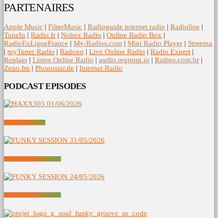
PARTENAIRES
Apple Music
|
FilterMusic
|
Radioguide internet radio
|
Radioline
|
TuneIn
|
Radio.fr
|
Nobex Radio
|
Online Radio Box
|
RadioEnLigneFrance
|
My-Radios.com
|
Mini Radio Player
|
Streema
|
myTuner Radio
|
Radoxo
|
Live Online Radio
|
Radio Expert
|
Replaio
|
Listen Online Radio
|
audio.regroup.io
|
Radios.com.br
|
Zeno.fm
|
Phonostar.de
|
Internet Radio
PODCAST EPISODES
HAXX303 01/06/2026
FUNKY SESSION 31/05/2026
FUNKY SESSION 24/05/2026