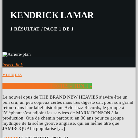
KENDRICK LAMAR
1 RÉSULTAT / PAGE 1 DE 1
insert_link
MUSIQUES
THE BRAND NEW HEAVIES « TBNH »
Le nouvel opus de THE BRAND NEW HEAVIES s’avère être un
bon cru, un peu copieux certes mais très digeste car, pour son grand
retour dans leur label historique Acid Jazz Records, le groupe à
l’éléphant s’est adjoint les services de MARK RONSON à la
production. Que de chemin parcouru en 30 ans pour ce groupe
mythique de la scène groove anglaise, qui au même titre que
JAMIROQUAI a popularisé […]