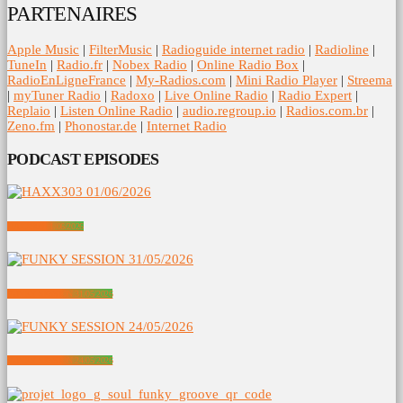
PARTENAIRES
Apple Music
|
FilterMusic
|
Radioguide internet radio
|
Radioline
|
TuneIn
|
Radio.fr
|
Nobex Radio
|
Online Radio Box
|
RadioEnLigneFrance
|
My-Radios.com
|
Mini Radio Player
|
Streema
|
myTuner Radio
|
Radoxo
|
Live Online Radio
|
Radio Expert
|
Replaio
|
Listen Online Radio
|
audio.regroup.io
|
Radios.com.br
|
Zeno.fm
|
Phonostar.de
|
Internet Radio
PODCAST EPISODES
HAXX303 01/06/2026
FUNKY SESSION 31/05/2026
FUNKY SESSION 24/05/2026